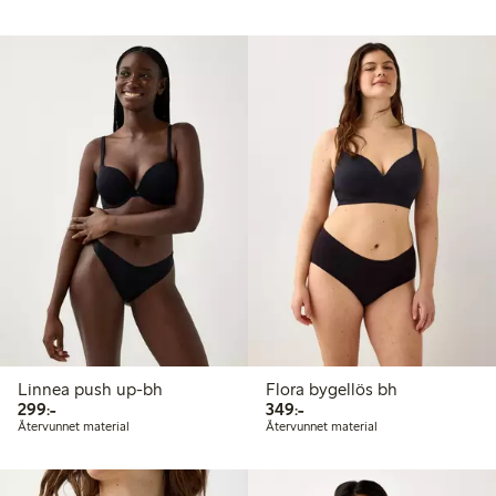
Linnea push up-bh
Flora bygellös bh
299,00 kr
349,00 kr
299:-
349:-
Återvunnet material
Återvunnet material