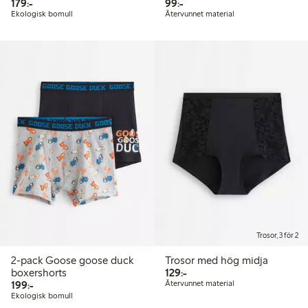
179,00 kr
99,00 kr
179:-
99:-
Ekologisk bomull
Återvunnet material
Trosor, 3 för 2
2-pack Goose goose duck
Trosor med hög midja
129,00 kr
boxershorts
129:-
199,00 kr
199:-
Återvunnet material
Ekologisk bomull