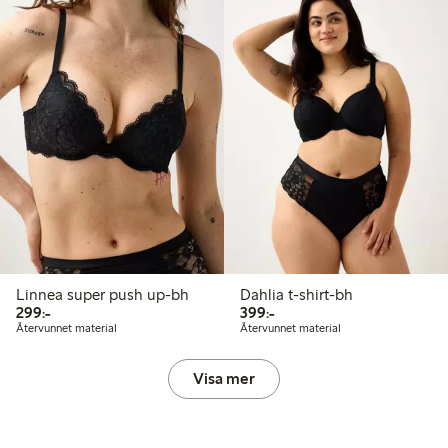
Linnea super push up-bh
Dahlia t-shirt-bh
299,00 kr
399,00 kr
299:-
399:-
Återvunnet material
Återvunnet material
Visa mer