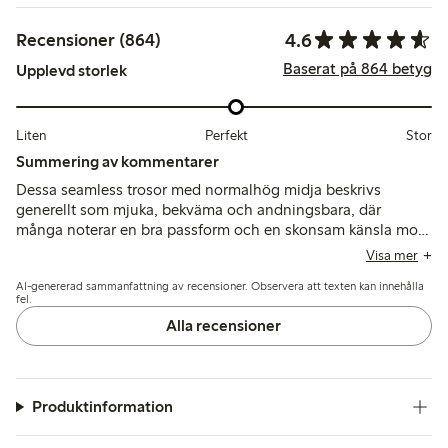
4.6
Recensioner (864)
Baserat på 864 betyg
Upplevd storlek
Liten
Perfekt
Stor
Summering av kommentarer
Dessa seamless trosor med normalhög midja beskrivs
generellt som mjuka, bekväma och andningsbara, där
många noterar en bra passform och en skonsam känsla mot
huden. Vissa kunder upplever att storlekarna är stora och
Visa mer
rekommenderar att välja en mindre storlek, medan några
AI-genererad sammanfattning av recensioner. Observera att texten kan innehålla
nämner problem med att elasticiteten försämras efter tvätt
fel.
samt att tyget ibland noppar eller får hål.
Alla recensioner
Produktinformation