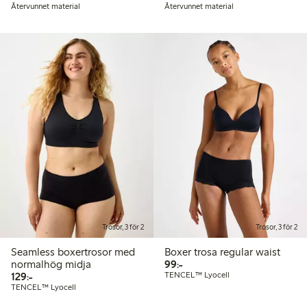
Återvunnet material
Återvunnet material
Trosor, 3 för 2
Trosor, 3 för 2
Seamless boxertrosor med
Boxer trosa regular waist
99,00 kr
normalhög midja
99:-
129,00 kr
129:-
TENCEL™ Lyocell
TENCEL™ Lyocell