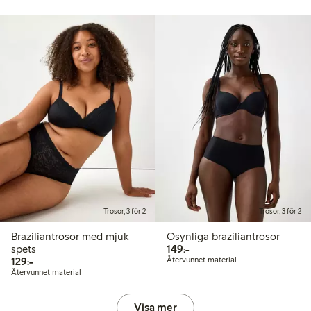
Trosor, 3 för 2
Trosor, 3 för 2
Braziliantrosor med mjuk
Osynliga braziliantrosor
149,00 kr
spets
149:-
129,00 kr
129:-
Återvunnet material
Återvunnet material
Visa mer