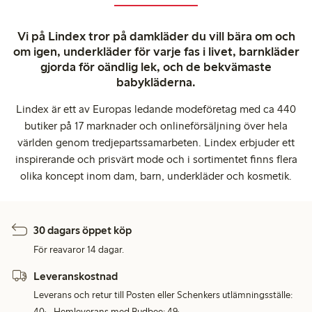
Vi på Lindex tror på damkläder du vill bära om och
om igen, underkläder för varje fas i livet, barnkläder
gjorda för oändlig lek, och de bekvämaste
babykläderna.
Lindex är ett av Europas ledande modeföretag med ca 440
butiker på 17 marknader och onlineförsäljning över hela
världen genom tredjepartssamarbeten. Lindex erbjuder ett
inspirerande och prisvärt mode och i sortimentet finns flera
olika koncept inom dam, barn, underkläder och kosmetik.
30 dagars öppet köp
För reavaror 14 dagar.
Leveranskostnad
Leverans och retur till Posten eller Schenkers utlämningsställe:
40:-. Hemleverans med Budbee: 49:-.