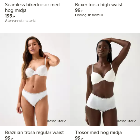
Seamless bikertrosor med
Boxer trosa high waist
99,00 kr
hög midja
99:-
199,00 kr
199:-
Ekologisk bomull
Återvunnet material
Trosor, 3 för 2
Trosor, 3 för 2
Brazilian trosa regular waist
Trosor med hög midja
99,00 kr
99,00 kr
99:-
99:-