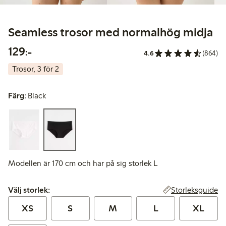
Seamless trosor med normalhög midja
129,00 kr
129:-
4.6
(864)
Trosor, 3 för 2
Färg:
Black
Modellen är 170 cm och har på sig storlek L
Välj storlek:
Storleksguide
Välj storlek:
XS
S
M
L
XL