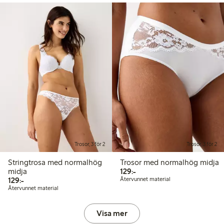
Trosor, 3 för 2
Trosor, 3 för 2
Stringtrosa med normalhög
Trosor med normalhög midja
129,00 kr
midja
129:-
129,00 kr
129:-
Återvunnet material
Återvunnet material
Visa mer