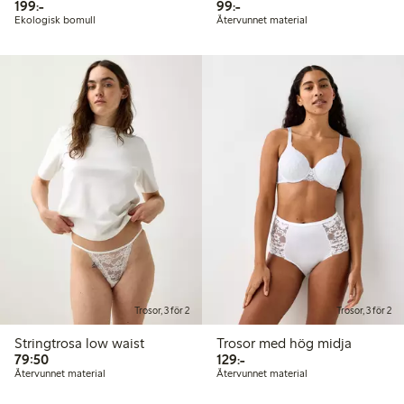
199,00 kr
99,00 kr
199:-
99:-
Ekologisk bomull
Återvunnet material
Trosor, 3 för 2
Trosor, 3 för 2
Stringtrosa low waist
Trosor med hög midja
79,50 kr
129,00 kr
79:50
129:-
Återvunnet material
Återvunnet material