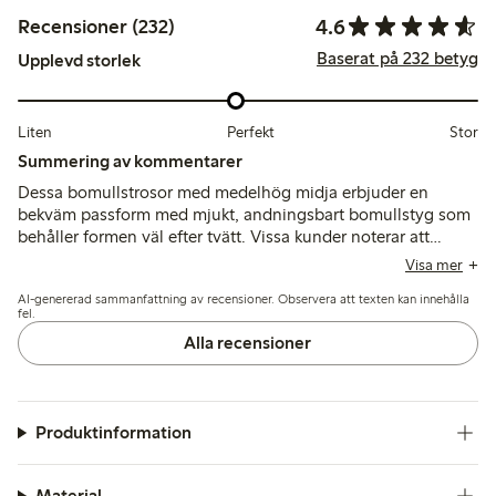
4.6
Recensioner (232)
Baserat på 232 betyg
Upplevd storlek
Liten
Perfekt
Stor
Summering av kommentarer
Dessa bomullstrosor med medelhög midja erbjuder en
bekväm passform med mjukt, andningsbart bomullstyg som
behåller formen väl efter tvätt. Vissa kunder noterar att
storlekarna är små och att det ibland förekommer problem
Visa mer
med att resåren slappnar av eller med sömnadskvaliteten,
AI-genererad sammanfattning av recensioner. Observera att texten kan innehålla
men överlag ger de pålitlig vardagskomfort.
fel.
Alla recensioner
Produktinformation
Material