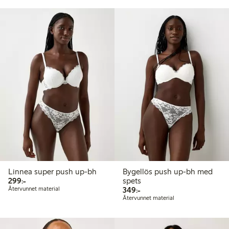
Linnea super push up-bh
Bygellös push up-bh med
299,00 kr
299:-
spets
349,00 kr
Återvunnet material
349:-
Återvunnet material