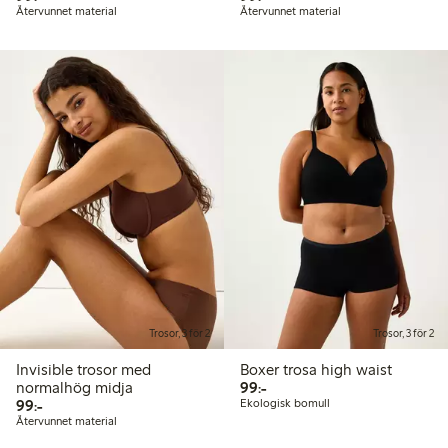
Återvunnet material
Återvunnet material
Trosor, 3 för 2
Trosor, 3 för 2
Invisible trosor med
Boxer trosa high waist
99,00 kr
normalhög midja
99:-
99,00 kr
99:-
Ekologisk bomull
Återvunnet material