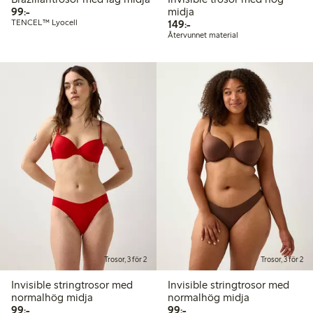
99,00 kr
99:-
midja
149,00 kr
TENCEL™ Lyocell
149:-
Återvunnet material
Trosor, 3 för 2
Trosor, 3 för 2
Invisible stringtrosor med
Invisible stringtrosor med
normalhög midja
normalhög midja
99,00 kr
99,00 kr
99:-
99:-