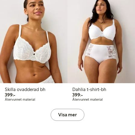
Skilla ovadderad bh
Dahlia t-shirt-bh
399,00 kr
399,00 kr
399:-
399:-
Återvunnet material
Återvunnet material
Visa mer