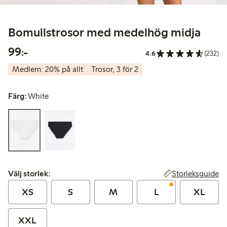
Bomullstrosor med medelhög midja
99,00 kr
99:-
4.6
(232)
Medlem: 20% på allt
Trosor, 3 för 2
Färg:
White
Välj storlek:
Storleksguide
Välj storlek:
XS
S
M
L
XL
XXL