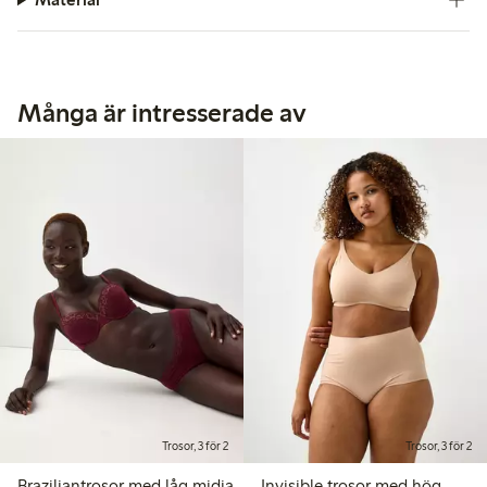
Många är intresserade av
Trosor, 3 för 2
Trosor, 3 för 2
Braziliantrosor med låg midja
Invisible trosor med hög