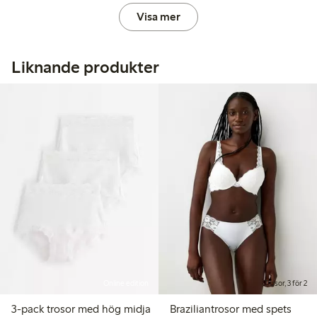
Visa mer
Liknande produkter
Online edition
Trosor, 3 för 2
3-pack trosor med hög midja
Braziliantrosor med spets