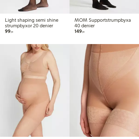
Light shaping semi shine
MOM Supportstrumpbyxa
strumpbyxor 20 denier
40 denier
99,00 kr
149,00 kr
99:-
149:-