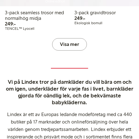
Online edition
3-pack seamless trosor med
3-pack gravidtrosor
249,00 kr
normalhög midja
249:-
249,00 kr
249:-
Ekologisk bomull
TENCEL™ Lyocell
Visa mer
Vi på Lindex tror på damkläder du vill bära om och
om igen, underkläder för varje fas i livet, barnkläder
gjorda för oändlig lek, och de bekvämaste
babykläderna.
Lindex är ett av Europas ledande modeföretag med ca 440
butiker på 17 marknader och onlineförsäljning över hela
världen genom tredjepartssamarbeten. Lindex erbjuder ett
inspirerande och prisvärt mode och i sortimentet finns flera