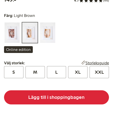
4.7
(46)
Färg:
Light Brown
Online edition
Välj storlek:
Storleksguide
Välj storlek:
S
M
L
XL
XXL
Lägg till i shoppingbagen