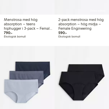
Online edition
Menstrosa med hög
2-pack menstrosa med hög
absorption – teens
absorption – hög midja –
hiphugger i 3-pack – Female
Female Engineering
790,00 kr
590,00 kr
Engineering
790:-
590:-
Ekologisk bomull
Ekologisk bomull