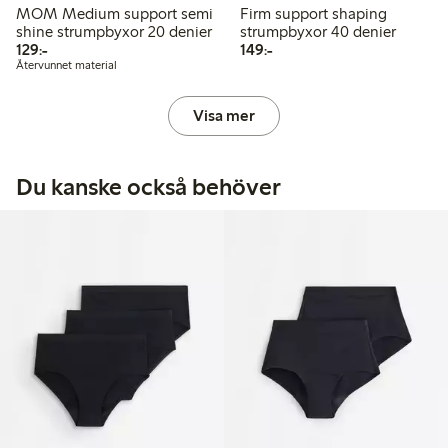
MOM Medium support semi
Firm support shaping
shine strumpbyxor 20 denier
strumpbyxor 40 denier
129,00 kr
149,00 kr
129:-
149:-
Återvunnet material
Visa mer
Du kanske också behöver