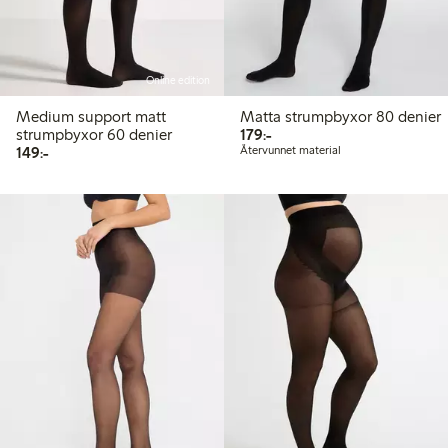
Online edition
Medium support matt
Matta strumpbyxor 80 denier
179,00 kr
strumpbyxor 60 denier
179:-
149,00 kr
149:-
Återvunnet material