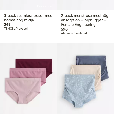
Online edition
3-pack seamless trosor med
2-pack menstrosa med hög
normalhög midja
absorption – hiphugger –
249,00 kr
249:-
Female Engineering
590,00 kr
TENCEL™ Lyocell
590:-
Återvunnet material