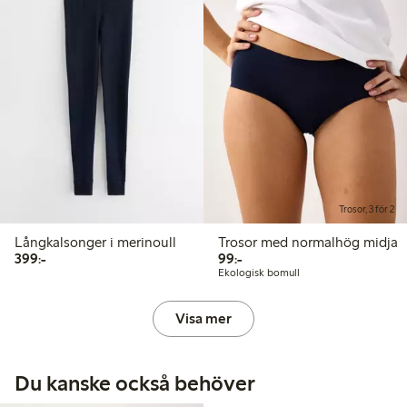
Trosor, 3 för 2
Långkalsonger i merinoull
Trosor med normalhög midja
399,00 kr
99,00 kr
399:-
99:-
Ekologisk bomull
Visa mer
Du kanske också behöver