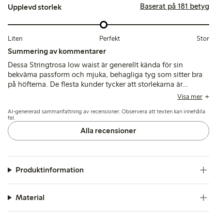
Baserat på 181 betyg
Upplevd storlek
Liten
Perfekt
Stor
Summering av kommentarer
Dessa Stringtrosa low waist är generellt kända för sin
bekväma passform och mjuka, behagliga tyg som sitter bra
på höfterna. De flesta kunder tycker att storlekarna är
korrekta, även om några föreslår att man bör välja en storlek
Visa mer
större, och ett fåtal nämner hållbarhetsproblem samt ibland
AI-genererad sammanfattning av recensioner. Observera att texten kan innehålla
passformsproblem med low waist.
fel.
Alla recensioner
Produktinformation
Material