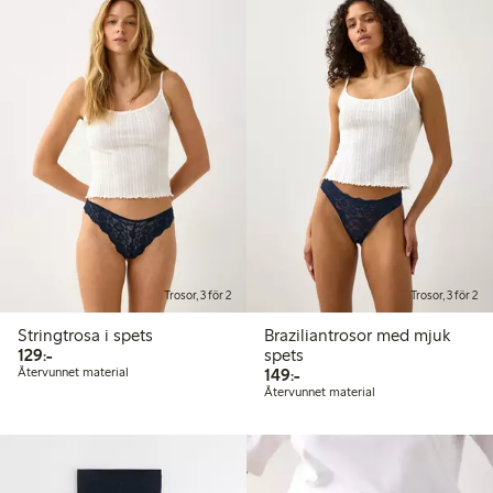
Trosor, 3 för 2
Trosor, 3 för 2
Stringtrosa i spets
Braziliantrosor med mjuk
129,00 kr
129:-
spets
149,00 kr
Återvunnet material
149:-
Återvunnet material