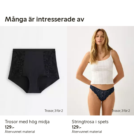
Många är intresserade av
Trosor, 3 för 2
Trosor, 3 för 2
Trosor med hög midja
Stringtrosa i spets
129,00 kr
129,00 kr
129:-
129:-
Återvunnet material
Återvunnet material