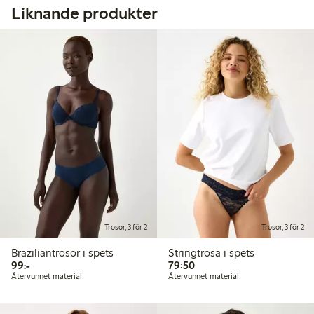
Liknande produkter
Trosor, 3 för 2
Trosor, 3 för 2
Braziliantrosor i spets
Stringtrosa i spets
99,00 kr
79,50 kr
99:-
79:50
Återvunnet material
Återvunnet material