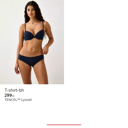
T-shirt-bh
299,00 kr
299:-
TENCEL™ Lyocell