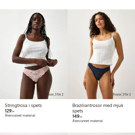
Trosor, 3 för 2
Trosor, 3 för 2
Stringtrosa i spets
Braziliantrosor med mjuk
129,00 kr
129:-
spets
149,00 kr
Återvunnet material
149:-
Återvunnet material