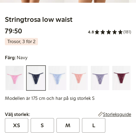
Stringtrosa low waist
79,50 kr
79:50
4.8
(181)
Trosor, 3 för 2
Färg:
Navy
Modellen är 175 cm och har på sig storlek S
Välj storlek:
Storleksguide
Välj storlek:
XS
S
M
L