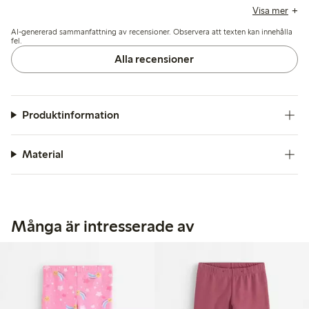
något efter användning, men den torkar snabbt och håller
Visa mer
sig hyfsat bra vid regelbunden användning.
AI-genererad sammanfattning av recensioner. Observera att texten kan innehålla
fel.
Alla recensioner
Produktinformation
Material
Många är intresserade av