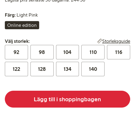
Färg:
Light Pink
Online edition
Välj storlek:
Storleksguide
Välj storlek:
92
98
104
110
116
122
128
134
140
Lägg till i shoppingbagen