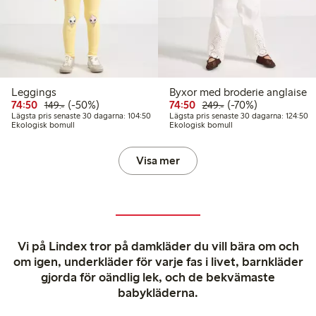
Leggings
Byxor med broderie anglaise
Rabatterat pris: 74,50 kr
Ordinarie pris: 149,00 kr
50% rabatt
Rabatterat pris: 74,50 kr
Ordinarie pris: 249,
70% rabatt
74:50
(-50%)
74:50
(-70%)
149:-
249:-
Lägsta pris senaste 30 dagarna: 104,50 kr
Lä
Lägsta pris senaste 30 dagarna: 104:50
Lägsta pris senaste 30 dagarna: 124:50
Ekologisk bomull
Ekologisk bomull
Visa mer
Vi på Lindex tror på damkläder du vill bära om och
om igen, underkläder för varje fas i livet, barnkläder
gjorda för oändlig lek, och de bekvämaste
babykläderna.