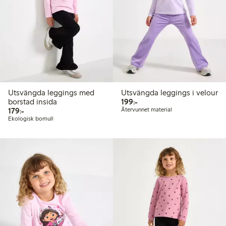
Utsvängda leggings med
Utsvängda leggings i velour
199,00 kr
borstad insida
199:-
179,00 kr
179:-
Återvunnet material
Ekologisk bomull