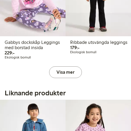
Gabbys dockskåp Leggings
Ribbade utsvängda leggings
179,00 kr
med borstad insida
179:-
229,00 kr
229:-
Ekologisk bomull
Ekologisk bomull
Visa mer
Liknande produkter