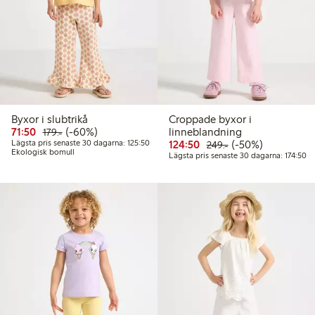
Byxor i slubtrikå
Croppade byxor i
Rabatterat pris: 71,50 kr
Ordinarie pris: 179,00 kr
60% rabatt
71:50
(-60%)
linneblandning
179:-
Lägsta pris senaste 30 dagarna: 125,50 kr
Rabatterat pris: 124,50 
Ordinarie pris: 249
50% rabatt
Lägsta pris senaste 30 dagarna: 125:50
124:50
(-50%)
249:-
Ekologisk bomull
Lä
Lägsta pris senaste 30 dagarna: 174:50