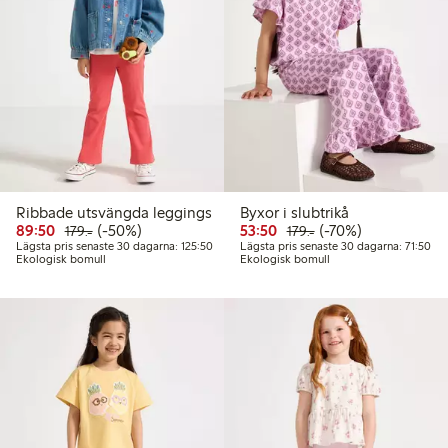
Ribbade utsvängda leggings
Byxor i slubtrikå
Rabatterat pris: 89,50 kr
Ordinarie pris: 179,00 kr
50% rabatt
Rabatterat pris: 53,50 kr
Ordinarie pris: 179,0
70% rabatt
89:50
(-50%)
53:50
(-70%)
179:-
179:-
Lägsta pris senaste 30 dagarna: 125,50 kr
Läg
Lägsta pris senaste 30 dagarna: 125:50
Lägsta pris senaste 30 dagarna: 71:50
Ekologisk bomull
Ekologisk bomull