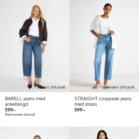
Medlem: 20% på allt
Medlem: 20% på allt
BARELL jeans med
STRAIGHT croppade jeans
ankellängd
med strass
599,00 kr
599,00 kr
599:-
599:-
Återvunnen bomull