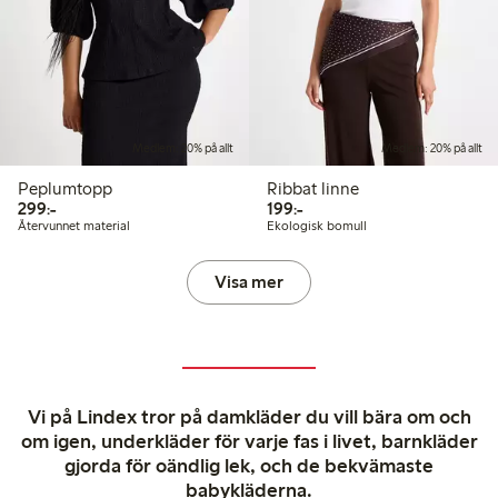
Medlem: 20% på allt
Medlem: 20% på allt
Peplumtopp
Ribbat linne
299,00 kr
199,00 kr
299:-
199:-
Återvunnet material
Ekologisk bomull
Visa mer
Vi på Lindex tror på damkläder du vill bära om och
om igen, underkläder för varje fas i livet, barnkläder
gjorda för oändlig lek, och de bekvämaste
babykläderna.