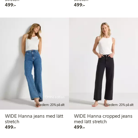
499,00 kr
499,00 kr
499:-
499:-
Online edition
Medlem: 20% på allt
Medlem: 20% på allt
WIDE Hanna jeans med lätt
WIDE Hanna cropped jeans
stretch
med lätt stretch
499,00 kr
499,00 kr
499:-
499:-