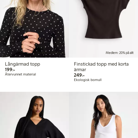
Medlem: 20% på allt
Medlem: 20% på allt
Långärmad topp
Finstickad topp med korta
199,00 kr
199:-
ärmar
249,00 kr
Återvunnet material
249:-
Ekologisk bomull