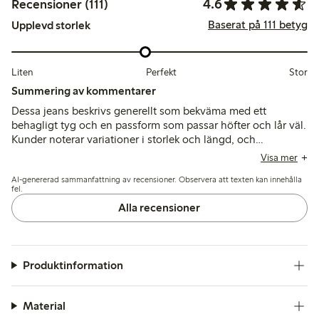
4.6
Recensioner (111)
Baserat på 111 betyg
Upplevd storlek
Liten
Perfekt
Stor
Summering av kommentarer
Dessa jeans beskrivs generellt som bekväma med ett
behagligt tyg och en passform som passar höfter och lår väl.
Kunder noterar variationer i storlek och längd, och
rekommenderar ofta justeringar av storlek samt ändringar för
Visa mer
kortare längder, medan några nämner inkonsekvenser i
AI-genererad sammanfattning av recensioner. Observera att texten kan innehålla
stretch och midjepassform.
fel.
Alla recensioner
Produktinformation
Material