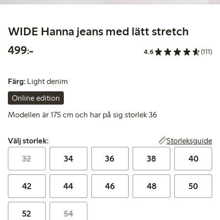
WIDE Hanna jeans med lätt stretch
499,00 kr
499:-
4.6
(111)
Färg:
Light denim
Online edition
Modellen är 175 cm och har på sig storlek 36
Välj storlek:
Storleksguide
Välj storlek:
32
34
36
38
40
42
44
46
48
50
52
54