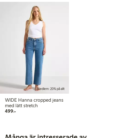
Medlem: 20% på allt
WIDE Hanna cropped jeans
med lätt stretch
499,00 kr
499:-
Många är intresserade av