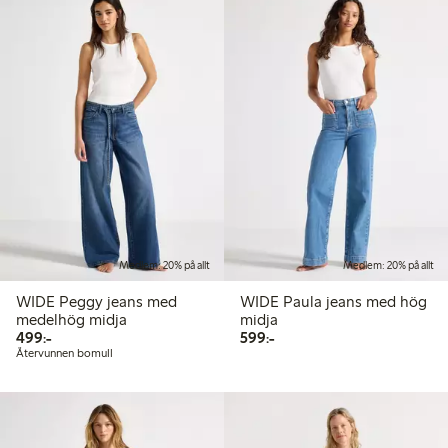
Medlem: 20% på allt
Medlem: 20% på allt
WIDE Peggy jeans med
WIDE Paula jeans med hög
medelhög midja
midja
499,00 kr
599,00 kr
499:-
599:-
Återvunnen bomull