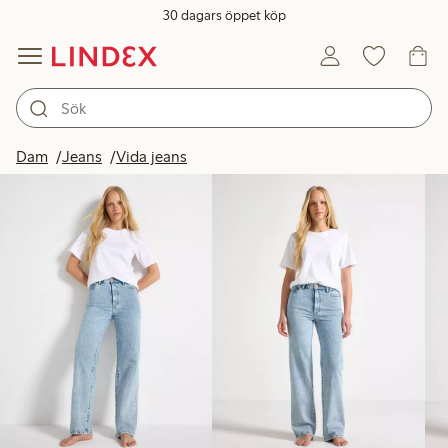
30 dagars öppet köp
Produkter i bild
Dam
Jeans
Vida jeans