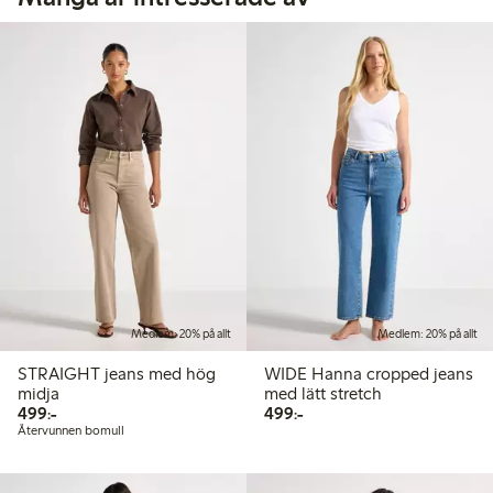
Medlem: 20% på allt
Medlem: 20% på allt
STRAIGHT jeans med hög
WIDE Hanna cropped jeans
midja
med lätt stretch
499,00 kr
499,00 kr
499:-
499:-
Återvunnen bomull