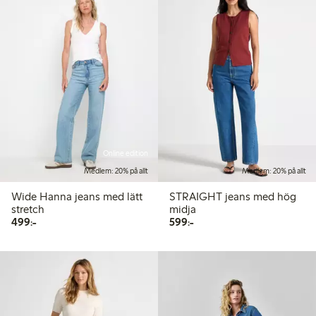
Online edition
Medlem: 20% på allt
Medlem: 20% på allt
Wide Hanna jeans med lätt
STRAIGHT jeans med hög
stretch
midja
499,00 kr
599,00 kr
499:-
599:-