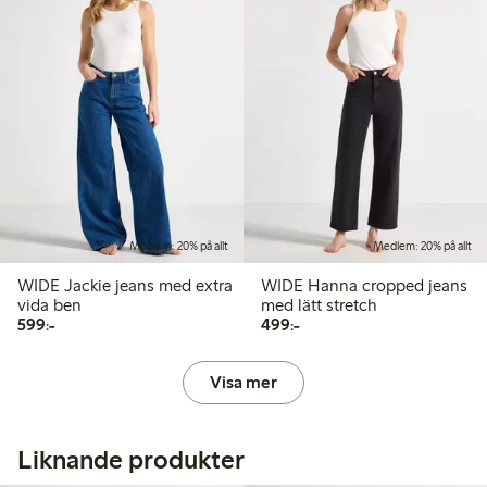
Medlem: 20% på allt
Medlem: 20% på allt
WIDE Jackie jeans med extra
WIDE Hanna cropped jeans
vida ben
med lätt stretch
599,00 kr
499,00 kr
599:-
499:-
Visa mer
Liknande produkter