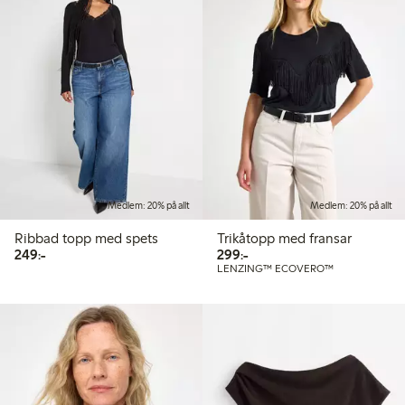
Medlem: 20% på allt
Medlem: 20% på allt
Ribbad topp med spets
Trikåtopp med fransar
249,00 kr
299,00 kr
249:-
299:-
LENZING™ ECOVERO™