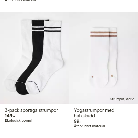
Strumpor, 3 för 2
3-pack sportiga strumpor
Yogastrumpor med
149,00 kr
149:-
halkskydd
99,00 kr
Ekologisk bomull
99:-
Återvunnet material