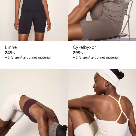
Linne
Cykelbyxor
249,00 kr
299,00 kr
249:-
299:-
+ 3 färger
Återvunnet material
+ 3 färger
Återvunnet material