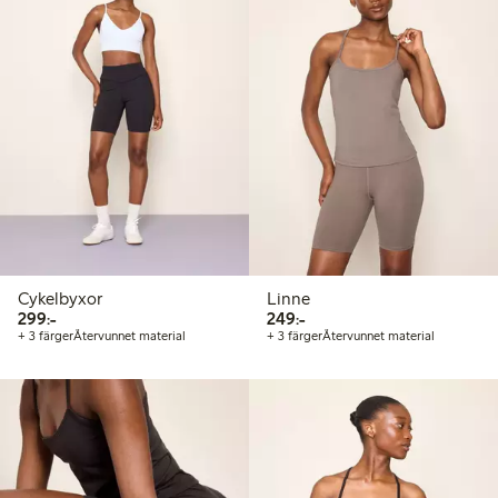
Cykelbyxor
Linne
299,00 kr
249,00 kr
299:-
249:-
+ 3 färger
Återvunnet material
+ 3 färger
Återvunnet material