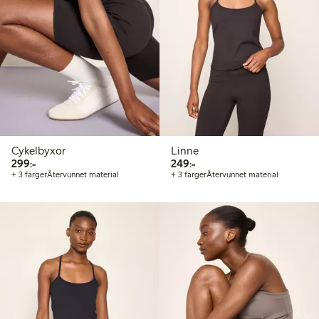
Cykelbyxor
Linne
299,00 kr
249,00 kr
299:-
249:-
+ 3 färger
Återvunnet material
+ 3 färger
Återvunnet material