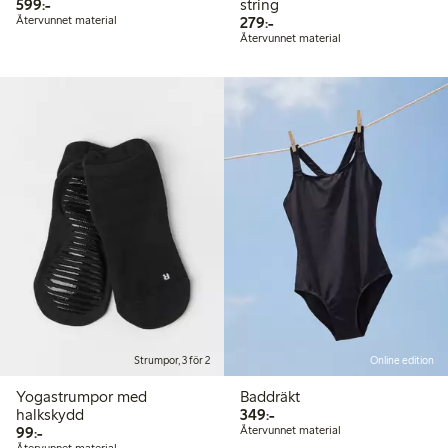
599,00 kr
599:-
string
279,00 kr
Återvunnet material
279:-
Återvunnet material
Strumpor, 3 för 2
Online edition
Yogastrumpor med
Baddräkt
349,00 kr
halkskydd
349:-
99,00 kr
99:-
Återvunnet material
Återvunnet material