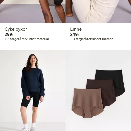
Cykelbyxor
Linne
299,00 kr
249,00 kr
299:-
249:-
+ 3 färger
Återvunnet material
+ 3 färger
Återvunnet material