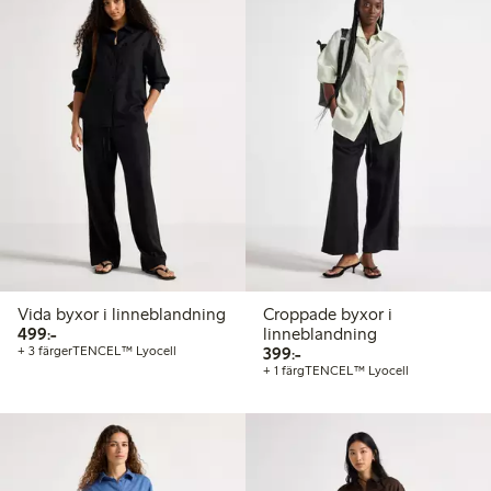
Vida byxor i linneblandning
Croppade byxor i
499,00 kr
499:-
linneblandning
399,00 kr
+ 3 färger
TENCEL™ Lyocell
399:-
+ 1 färg
TENCEL™ Lyocell