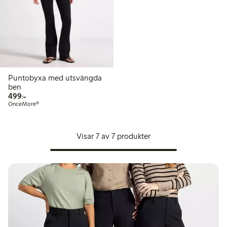
Puntobyxa med utsvängda
ben
499,00 kr
499:-
OnceMore®
Visar 7 av 7 produkter