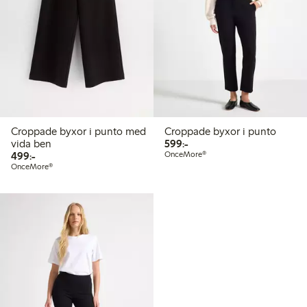
Croppade byxor i punto med
Croppade byxor i punto
599,00 kr
vida ben
599:-
499,00 kr
499:-
OnceMore®
OnceMore®