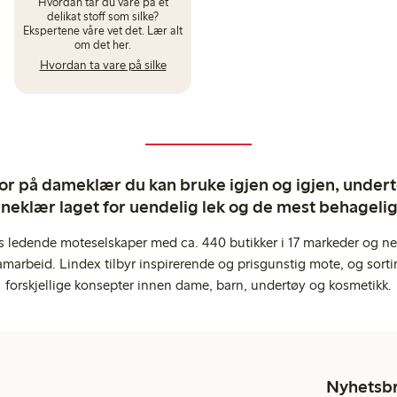
Hvordan tar du vare på et
delikat stoff som silke?
Ekspertene våre vet det. Lær alt
om det her.
Hvordan ta vare på silke
ror på dameklær du kan bruke igjen og igjen, undertø
rneklær laget for uendelig lek og de mest behagel
s ledende moteselskaper med ca. 440 butikker i 17 markeder og ne
marbeid. Lindex tilbyr inspirerende og prisgunstig mote, og sortim
forskjellige konsepter innen dame, barn, undertøy og kosmetikk.
Nyhetsb