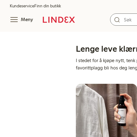
Kundeservice
Finn din butikk
Meny
Lenge leve klær
I stedet for å kjøpe nytt, te
favorittplagg bli hos deg len