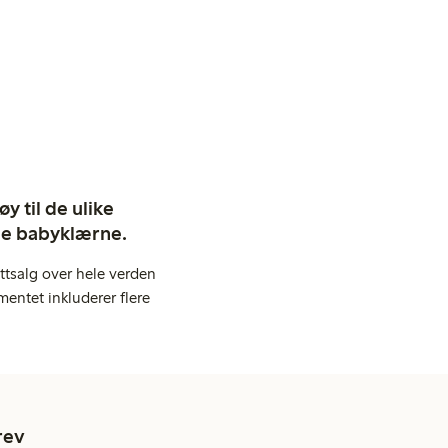
y til de ulike
ige babyklærne.
ttsalg over hele verden
entet inkluderer flere
rev