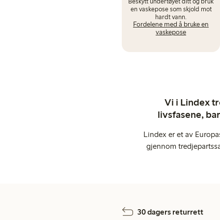
Beskytt undertøyet ditt og bruk
en vaskepose som skjold mot
hardt vann.
Fordelene med å bruke en
vaskepose
Vi i Lindex t
livsfasene, ba
Lindex er et av Europa
gjennom tredjepartssa
30 dagers returrett