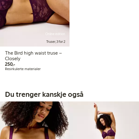
Online edition
Truser, 3 for 2
The Bird high waist truse –
Closely
250,00 kr
250,-
Resirkulerte materialer
Du trenger kanskje også