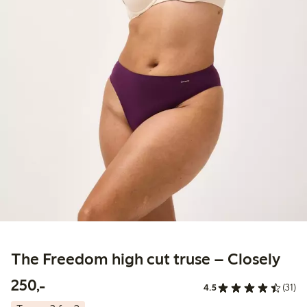
The Freedom high cut truse – Closely
250,00 kr
250,-
4.5
(31)