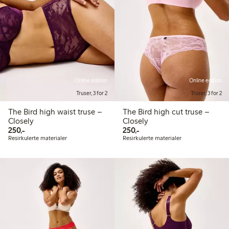
Online edition
Online edition
Truser, 3 for 2
Truser, 3 for 2
The Bird high waist truse –
The Bird high cut truse –
Closely
Closely
250,00 kr
250,00 kr
250,-
250,-
Resirkulerte materialer
Resirkulerte materialer