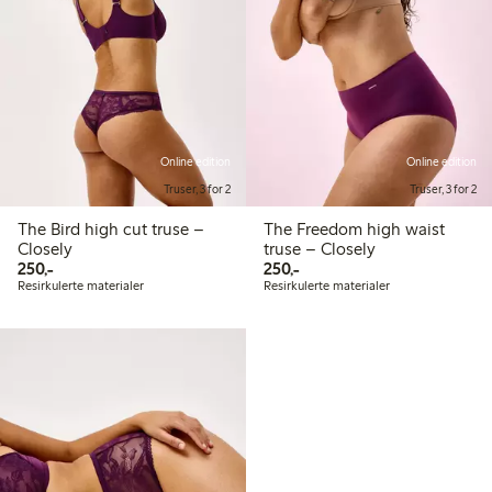
Online edition
Online edition
Truser, 3 for 2
Truser, 3 for 2
The Bird high cut truse –
The Freedom high waist
Closely
truse – Closely
250,00 kr
250,00 kr
250,-
250,-
Resirkulerte materialer
Resirkulerte materialer