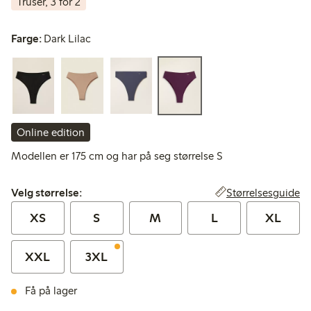
Truser, 3 for 2
Farge:
Dark Lilac
Online edition
Modellen er 175 cm og har på seg størrelse S
Velg størrelse:
Størrelsesguide
Velg størrelse:
XS
S
M
L
XL
XXL
3XL
Få på lager