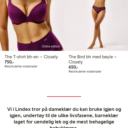
Online edition
Online edition
The T-shirt bh-en – Closely
The Bird bh med bøyle –
750,00 kr
750,-
Closely
650,00 kr
Resirkulerte materialer
650,-
Resirkulerte materialer
Vi i Lindex tror på dameklær du kan bruke igjen og
igjen, undertøy til de ulike livsfasene, barneklær
laget for uendelig lek og de mest behagelige
babyklærne.