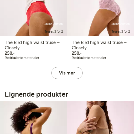
Online edition
Online edition
Truser, 3 for 2
Truser, 3 for 2
The Bird high waist truse –
The Bird high waist truse –
Closely
Closely
250,00 kr
250,00 kr
250,-
250,-
Resirkulerte materialer
Resirkulerte materialer
Vis mer
Lignende produkter