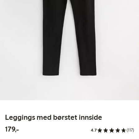
Leggings med børstet innside
179,00 kr
179,-
4.7
(117)