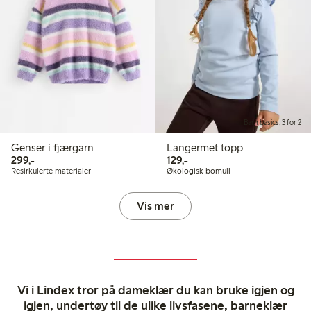
Barn basics, 3 for 2
Genser i fjærgarn
Langermet topp
299,00 kr
129,00 kr
299,-
129,-
Resirkulerte materialer
Økologisk bomull
Vis mer
Vi i Lindex tror på dameklær du kan bruke igjen og
igjen, undertøy til de ulike livsfasene, barneklær