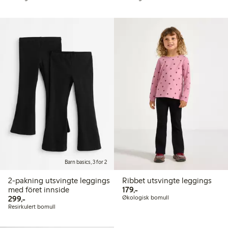
Barn basics, 3 for 2
2-pakning utsvingte leggings
Ribbet utsvingte leggings
179,00 kr
med föret innside
179,-
299,00 kr
299,-
Økologisk bomull
Resirkulert bomull