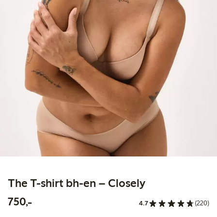
The T-shirt bh-en – Closely
750,00 kr
750,-
4.7
(220)