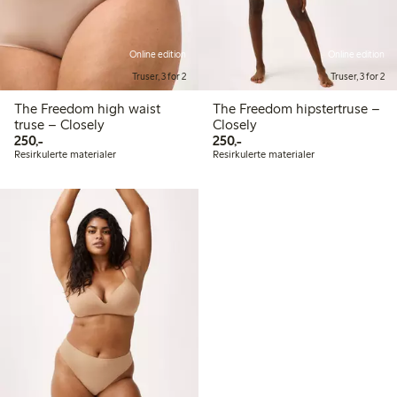
Online edition
Online edition
Truser, 3 for 2
Truser, 3 for 2
The Freedom high waist
The Freedom hipstertruse –
truse – Closely
Closely
250,00 kr
250,00 kr
250,-
250,-
Resirkulerte materialer
Resirkulerte materialer