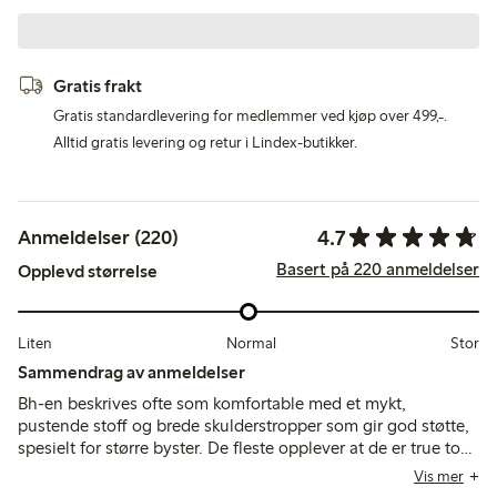
Gratis frakt
Gratis standardlevering for medlemmer ved kjøp over 499,-.
Alltid gratis levering og retur i Lindex-butikker.
4.7
Anmeldelser (220)
Basert på 220 anmeldelser
Opplevd størrelse
Liten
Normal
Stor
Sammendrag av anmeldelser
Bh-en beskrives ofte som komfortable med et mykt,
pustende stoff og brede skulderstropper som gir god støtte,
spesielt for større byster. De fleste opplever at de er true to
size, selv om noen bemerker at de strekker seg ved bruk, og
Vis mer
at stroppene kan gli eller at koppene kan gi mindre dekning