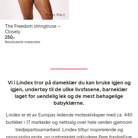
Truser, 3 for 2
The Freedom stringtruse –
Closely
250,00 kr
250,-
Resirkulerte materialer
Vi i Lindex tror på dameklær du kan bruke igjen og
igjen, undertøy til de ulike livsfasene, barneklær
laget for uendelig lek og de mest behagelige
babyklærne.
Lindex er et av Europas ledende moteselskaper med ca. 440
butikker i 17 markeder og nettsalg over hele verden gjennom
tredjepartssamarbeid. Lindex tilbyr inspirerende og
prisgunstig mote, og sortimentet inkluderer flere forskjellige