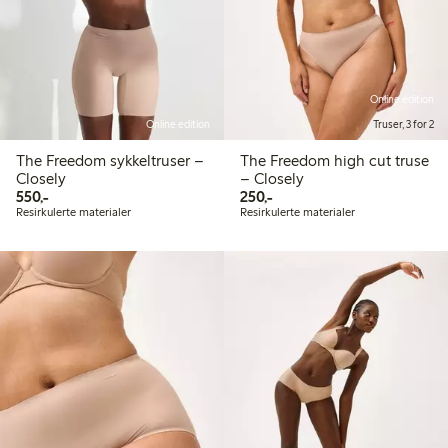
Online edition
Online edition
Truser, 3 for 2
The Freedom sykkeltruser –
The Freedom high cut truse
Closely
– Closely
550,00 kr
250,00 kr
550,-
250,-
Resirkulerte materialer
Resirkulerte materialer