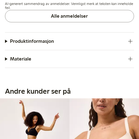
AI-generert sammendrag av anmeldelser. Vennligst merk at teksten kan inneholde
for fyldigere former.
feil.
Alle anmeldelser
Produktinformasjon
Materiale
Andre kunder ser på