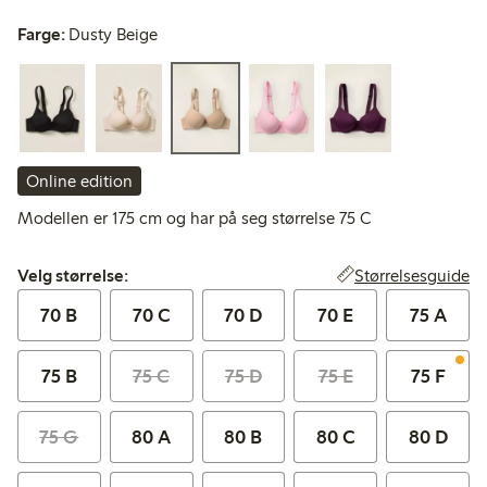
Farge:
Dusty Beige
Online edition
Modellen er 175 cm og har på seg størrelse 75 C
Velg størrelse:
Størrelsesguide
Velg størrelse:
70 B
70 C
70 D
70 E
75 A
75 B
75 C
75 D
75 E
75 F
75 G
80 A
80 B
80 C
80 D