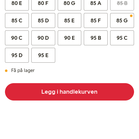
80 E
80 F
80 G
85 A
85 B
85 C
85 D
85 E
85 F
85 G
90 C
90 D
90 E
95 B
95 C
95 D
95 E
Få på lager
Legg i handlekurven