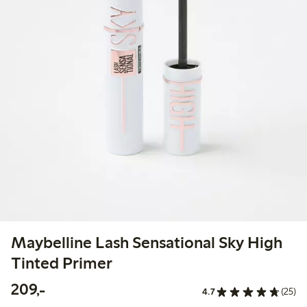
Maybelline Lash Sensational Sky High
Tinted Primer
209,00 kr
209,-
4.7
(25)