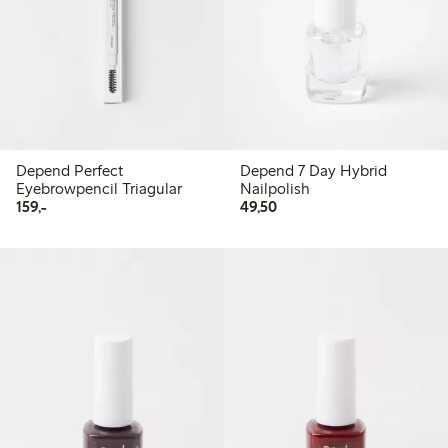
Depend Perfect
Depend 7 Day Hybrid
Eyebrowpencil Triagular
Nailpolish
159,00 kr
49,50 kr
159,-
49,50