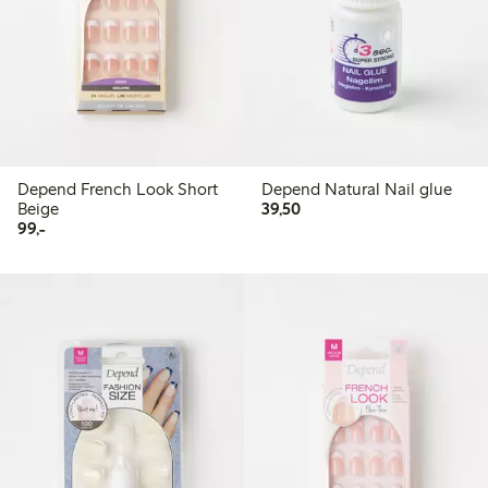
Depend French Look Short
Depend Natural Nail glue
39,50 kr
Beige
39,50
99,00 kr
99,-