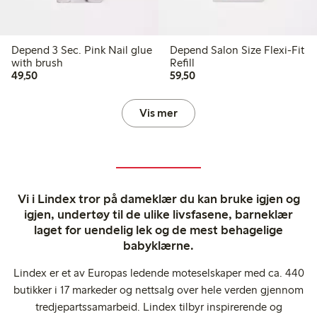
Depend 3 Sec. Pink Nail glue
Depend Salon Size Flexi-Fit
with brush
Refill
49,50 kr
59,50 kr
49,50
59,50
Vis mer
Vi i Lindex tror på dameklær du kan bruke igjen og
igjen, undertøy til de ulike livsfasene, barneklær
laget for uendelig lek og de mest behagelige
babyklærne.
Lindex er et av Europas ledende moteselskaper med ca. 440
butikker i 17 markeder og nettsalg over hele verden gjennom
tredjepartssamarbeid. Lindex tilbyr inspirerende og