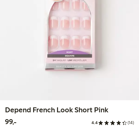
Depend French Look Short Pink
99,00 kr
99,-
4.4
(14)