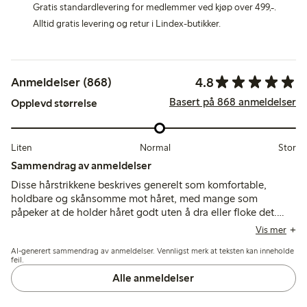
Gratis standardlevering for medlemmer ved kjøp over 499,-.
Alltid gratis levering og retur i Lindex-butikker.
4.8
Anmeldelser (868)
Basert på 868 anmeldelser
Opplevd størrelse
Liten
Normal
Stor
Sammendrag av anmeldelser
Disse hårstrikkene beskrives generelt som komfortable,
holdbare og skånsomme mot håret, med mange som
påpeker at de holder håret godt uten å dra eller floke det.
Noen kunder synes de er litt store eller glatte for fint hår, og
Vis mer
noen få nevner problemer med at de strekkes ut eller ryker
AI-generert sammendrag av anmeldelser. Vennligst merk at teksten kan inneholde
etter begrenset bruk.
feil.
Alle anmeldelser