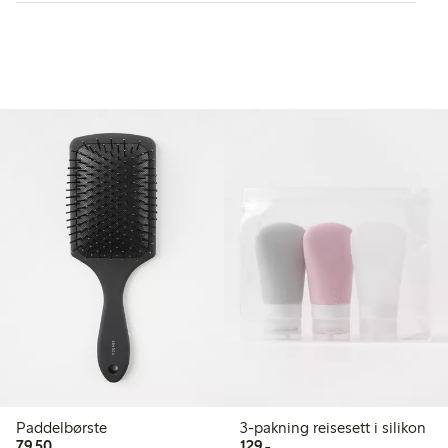
Paddelbørste
3-pakning reisesett i silikon
79,50 kr
129,00 kr
79,50
129,-