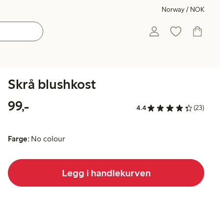
Norway / NOK
Skrå blushkost
99,00 kr
99,-
4.4
(23)
Farge:
No colour
Legg i handlekurven