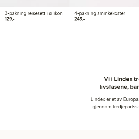
3-pakning reisesett i silikon
4-pakning sminkekoster
129,00 kr
249,00 kr
129,-
249,-
Vi i Lindex t
livsfasene, ba
Lindex er et av Europa
gjennom tredjepartssa