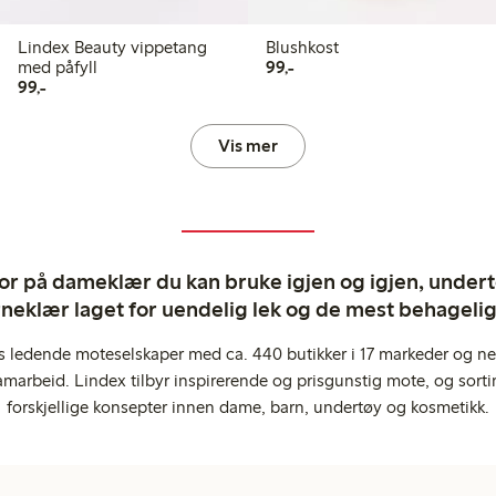
Lindex Beauty vippetang
Blushkost
99,00 kr
med påfyll
99,-
99,00 kr
99,-
Vis mer
ror på dameklær du kan bruke igjen og igjen, undertø
rneklær laget for uendelig lek og de mest behagel
s ledende moteselskaper med ca. 440 butikker i 17 markeder og ne
marbeid. Lindex tilbyr inspirerende og prisgunstig mote, og sortim
forskjellige konsepter innen dame, barn, undertøy og kosmetikk.