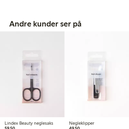
Andre kunder ser på
Lindex Beauty neglesaks
Negleklipper
59,50 kr
49,50 kr
59,50
49,50