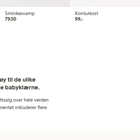
Sminkesvamp
Konturkost
79,50 kr
99,00 kr
79,50
99,-
y til de ulike
ige babyklærne.
ttsalg over hele verden
entet inkluderer flere