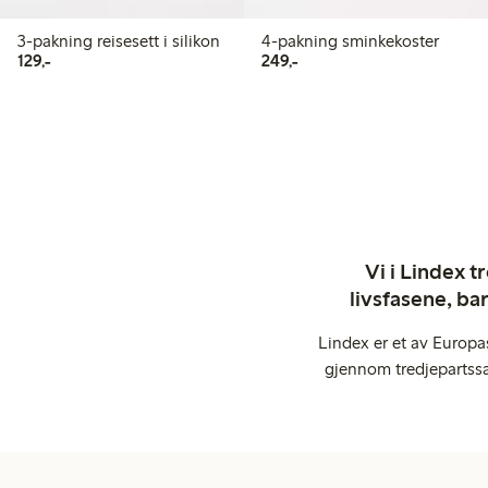
3-pakning reisesett i silikon
4-pakning sminkekoster
129,00 kr
249,00 kr
129,-
249,-
Vi i Lindex t
livsfasene, ba
Lindex er et av Europa
gjennom tredjepartssa