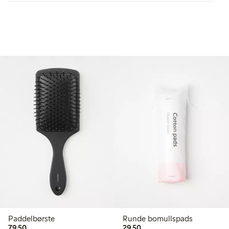
Paddelbørste
Runde bomullspads
79,50 kr
29,50 kr
79,50
29,50