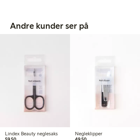
Andre kunder ser på
Lindex Beauty neglesaks
Negleklipper
59,50 kr
49,50 kr
59,50
49,50