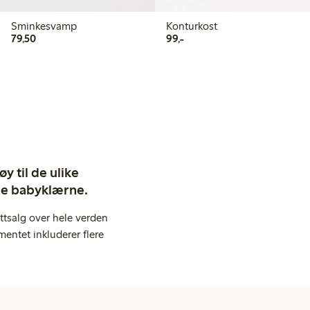
Sminkesvamp
Konturkost
79,50 kr
99,00 kr
79,50
99,-
y til de ulike
ige babyklærne.
ttsalg over hele verden
entet inkluderer flere