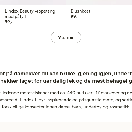
Lindex Beauty vippetang
Blushkost
99,00 kr
med påfyll
99,-
99,00 kr
99,-
Vis mer
ror på dameklær du kan bruke igjen og igjen, undertø
rneklær laget for uendelig lek og de mest behagel
s ledende moteselskaper med ca. 440 butikker i 17 markeder og ne
marbeid. Lindex tilbyr inspirerende og prisgunstig mote, og sortim
forskjellige konsepter innen dame, barn, undertøy og kosmetikk.