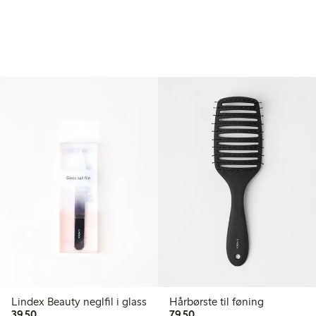
Lindex Beauty neglfil i glass
Hårbørste til føning
39,50 kr
79,50 kr
39,50
79,50