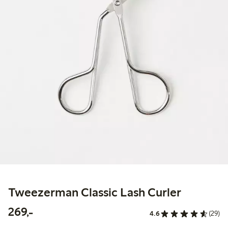
Tweezerman Classic Lash Curler
269,00 kr
269,-
4.6
(29)