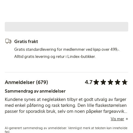
Gratis frakt
Gratis standardlevering for medlemmer ved kjøp over 499,-.
Alltid gratis levering og retur i Lindex-butikker.
4.7
Anmeldelser (679)
Sammendrag av anmeldelser
Kundene synes at neglelakken tilbyr et godt utvalg av farger
med enkel påføring og rask tørking. Den lille flaskestørrelsen
passer for sporadisk bruk, selv om noen påpeker fargeavvik
og begrenset holdbarhet uten topplakk.
Vis mer
AI-generert sammendrag av anmeldelser. Vennligst merk at teksten kan inneholde
feil.