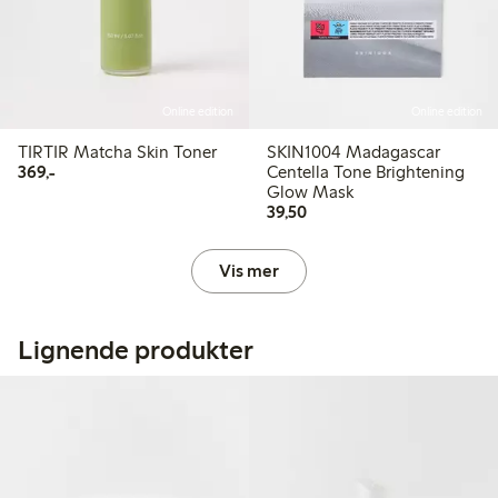
Online edition
Online edition
TIRTIR Matcha Skin Toner
SKIN1004 Madagascar
369,00 kr
369,-
Centella Tone Brightening
Glow Mask
39,50 kr
39,50
Vis mer
Lignende produkter