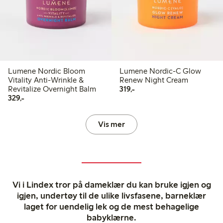
Lumene Nordic Bloom
Lumene Nordic-C Glow
Vitality Anti-Wrinkle &
Renew Night Cream
319,00 kr
Revitalize Overnight Balm
319,-
329,00 kr
329,-
Vis mer
Vi i Lindex tror på dameklær du kan bruke igjen og
igjen, undertøy til de ulike livsfasene, barneklær
laget for uendelig lek og de mest behagelige
babyklærne.