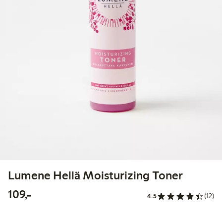
Lumene Hellä Moisturizing Toner
109,00 kr
109,-
4.5
(12)