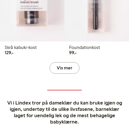
Skrå kabuki-kost
Foundationkost
129,00 kr
99,00 kr
129,-
99,-
Vis mer
Vi i Lindex tror på dameklær du kan bruke igjen og
igjen, undertøy til de ulike livsfasene, barneklær
laget for uendelig lek og de mest behagelige
babyklærne.