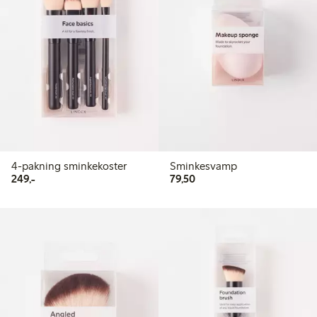
4-pakning sminkekoster
Sminkesvamp
249,00 kr
79,50 kr
249,-
79,50