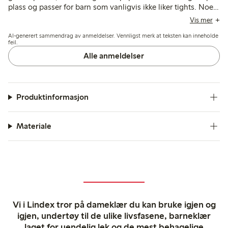
plass og passer for barn som vanligvis ikke liker tights. Noen
nevner problemer med nupper, begrenset stretch og
Vis mer
holdbarhet, inkludert hull etter få bruk, mens et sklisikkert
AI-generert sammendrag av anmeldelser. Vennligst merk at teksten kan inneholde
alternativ blir satt pris på, men ikke alltid er tilgjengelig i
feil.
mindre størrelser.
Alle anmeldelser
Produktinformasjon
Materiale
Vi i Lindex tror på dameklær du kan bruke igjen og
igjen, undertøy til de ulike livsfasene, barneklær
laget for uendelig lek og de mest behagelige