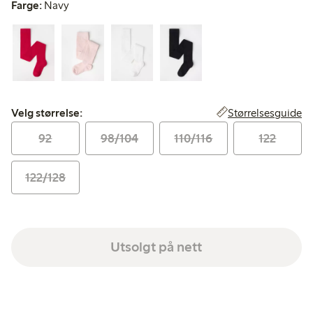
Farge:
Navy
Velg størrelse:
Størrelsesguide
Velg størrelse:
92
98/104
110/116
122
122/128
Utsolgt på nett