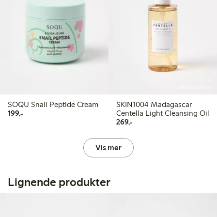
Online edition
SOQU Snail Peptide Cream
SKIN1004 Madagascar
199,00 kr
199,-
Centella Light Cleansing Oil
269,00 kr
269,-
Vis mer
Lignende produkter