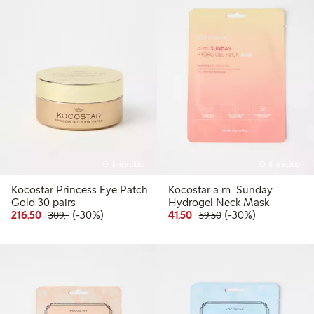
Online edition
Online edition
Kocostar Princess Eye Patch
Kocostar a.m. Sunday
Gold 30 pairs
Hydrogel Neck Mask
Rabattert pris: 216,50 kr
Vanlig pris: 309,00 kr
30% rabatt
Rabattert pris: 41,50 kr
Vanlig pris: 59,50 kr
30% rabatt
216,50
(-30%)
41,50
(-30%)
309,-
59,50