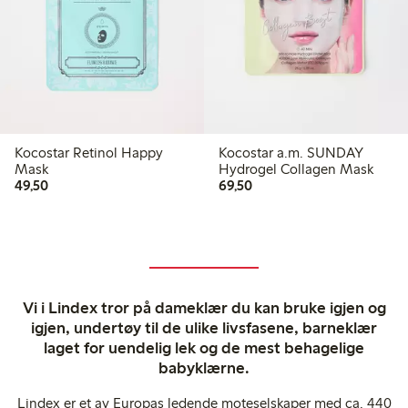
Kocostar Retinol Happy
Kocostar a.m. SUNDAY
Mask
Hydrogel Collagen Mask
49,50 kr
69,50 kr
49,50
69,50
Vi i Lindex tror på dameklær du kan bruke igjen og
igjen, undertøy til de ulike livsfasene, barneklær
laget for uendelig lek og de mest behagelige
babyklærne.
Lindex er et av Europas ledende moteselskaper med ca. 440