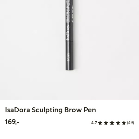
IsaDora Sculpting Brow Pen
169,00 kr
169,-
4.7
(49)