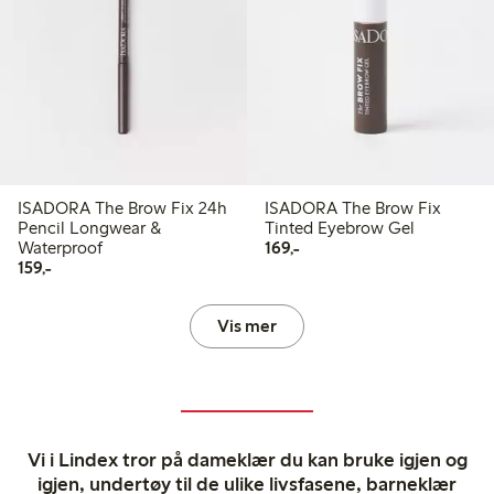
ISADORA The Brow Fix 24h
ISADORA The Brow Fix
Pencil Longwear &
Tinted Eyebrow Gel
169,00 kr
Waterproof
169,-
159,00 kr
159,-
Vis mer
Vi i Lindex tror på dameklær du kan bruke igjen og
igjen, undertøy til de ulike livsfasene, barneklær