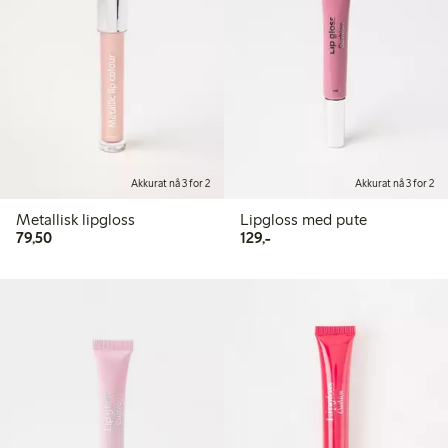
Akkurat nå 3 for 2
Akkurat nå 3 for 2
Metallisk lipgloss
Lipgloss med pute
79,50 kr
129,00 kr
79,50
129,-