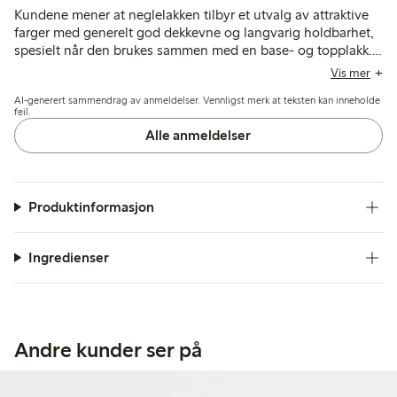
Kundene mener at neglelakken tilbyr et utvalg av attraktive
farger med generelt god dekkevne og langvarig holdbarhet,
spesielt når den brukes sammen med en base- og topplakk.
Noen påpeker problemer med ujevn påføring, børstekvalitet
Vis mer
og slitestyrke, og noen få opplever rask flassing eller
AI-generert sammendrag av anmeldelser. Vennligst merk at teksten kan inneholde
fargeforskjeller fra bildene.
feil.
Alle anmeldelser
Produktinformasjon
Ingredienser
Andre kunder ser på