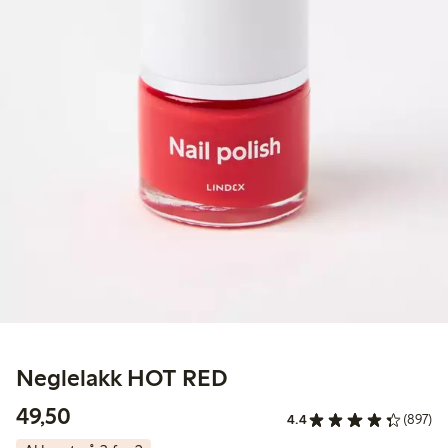
Neglelakk HOT RED
49,50 kr
49,50
4.4
(897)