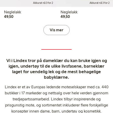
Akkurat nå 3 for 2
Akkurat nå 3 for 2
Neglelakk
Neglelakk
49,50 kr
49,50 kr
49,50
49,50
Vis mer
Vi i Lindex tror på dameklær du kan bruke igjen og
igjen, undertøy til de ulike livsfasene, barneklær
laget for uendelig lek og de mest behagelige
babyklærne.
Lindex er et av Europas ledende moteselskaper med ca. 440
butikker i 17 markeder og nettsalg over hele verden gjennom
tredjepartssamarbeid. Lindex tilbyr inspirerende og
prisgunstig mote, og sortimentet inkluderer flere forskjellige
konsepter innen dame, barn, undertøy og kosmetikk.