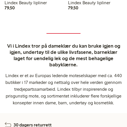
Lindex Beauty lipliner
Lindex Beauty lipliner
79,50 kr
79,50 kr
79,50
79,50
Vi i Lindex tror på dameklær du kan bruke igjen og
igjen, undertøy til de ulike livsfasene, barneklær
laget for uendelig lek og de mest behagelige
babyklærne.
Lindex er et av Europas ledende moteselskaper med ca. 440
butikker i 17 markeder og nettsalg over hele verden gjennom
tredjepartssamarbeid. Lindex tilbyr inspirerende og
prisgunstig mote, og sortimentet inkluderer flere forskjellige
konsepter innen dame, barn, undertøy og kosmetikk.
30 dagers returrett