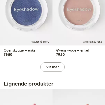
Akkurat nå 3 for 2
Akkurat nå 3 for 2
Øyenskygge – enkel
Øyenskygge – enkel
79,50 kr
79,50 kr
79,50
79,50
Vis mer
Lignende produkter