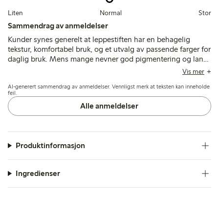
Liten
Normal
Stor
Sammendrag av anmeldelser
Kunder synes generelt at leppestiften har en behagelig
tekstur, komfortabel bruk, og et utvalg av passende farger for
daglig bruk. Mens mange nevner god pigmentering og lang
holdbarhet, påpeker noen problemer med mykhet, begrenset
Vis mer
fargeintensitet, eller nyansevariasjon i forskjellig lys.
AI-generert sammendrag av anmeldelser. Vennligst merk at teksten kan inneholde
feil.
Alle anmeldelser
Produktinformasjon
Ingredienser