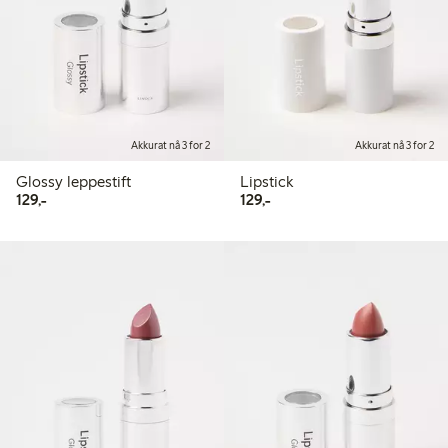
Akkurat nå 3 for 2
Akkurat nå 3 for 2
Glossy leppestift
Lipstick
129,00 kr
129,00 kr
129,-
129,-