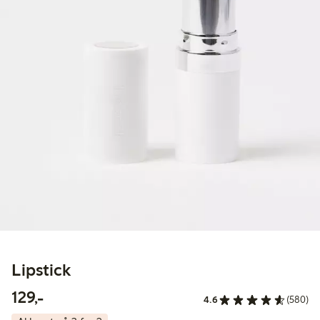
Lipstick
129,00 kr
129,-
4.6
(580)