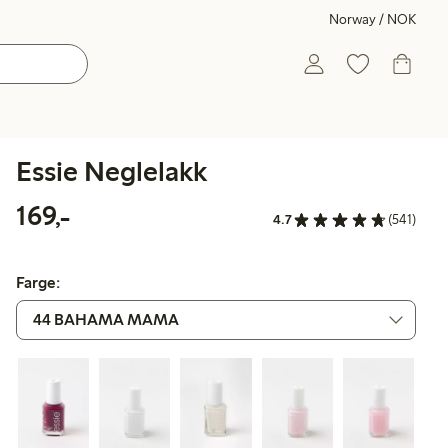
Norway / NOK
Essie Neglelakk
169,00 kr
169,-
4.7
(541)
Farge: