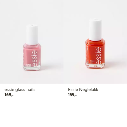
essie glass nails
Essie Neglelakk
169,00 kr
159,00 kr
169,-
159,-