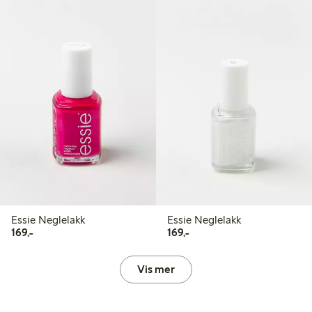
Essie Neglelakk
Essie Neglelakk
169,00 kr
169,00 kr
169,-
169,-
Vis mer