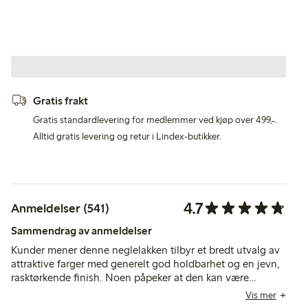
Gratis frakt
Gratis standardlevering for medlemmer ved kjøp over 499,-.
Alltid gratis levering og retur i Lindex-butikker.
4.7
Anmeldelser (541)
Sammendrag av anmeldelser
Kunder mener denne neglelakken tilbyr et bredt utvalg av
attraktive farger med generelt god holdbarhet og en jevn,
rasktørkende finish. Noen påpeker at den kan være
vanskelig å fjerne, og noen få nevner at dekningen kan
Vis mer
kreve flere lag eller være tynnere enn forventet.