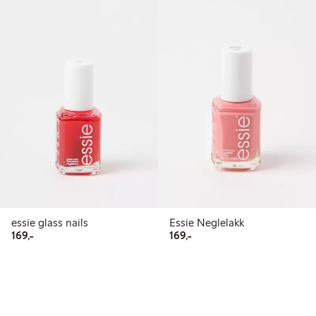
essie glass nails
Essie Neglelakk
169,00 kr
169,00 kr
169,-
169,-