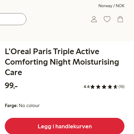
Norway / NOK
L'Oreal Paris Triple Active
Comforting Night Moisturising
Care
99,00 kr
99,-
4.6
(16)
Farge:
No colour
Legg i handlekurven