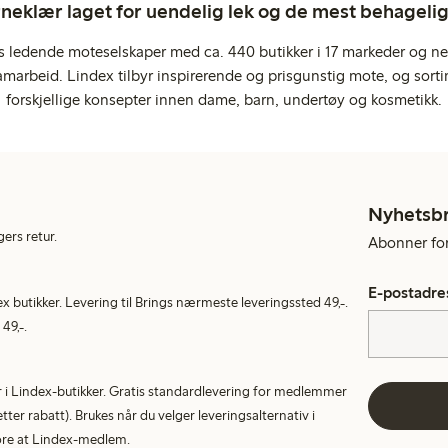
rneklær laget for uendelig lek og de mest behagel
s ledende moteselskaper med ca. 440 butikker i 17 markeder og ne
marbeid. Lindex tilbyr inspirerende og prisgunstig mote, og sortim
forskjellige konsepter innen dame, barn, undertøy og kosmetikk.
Nyhetsb
gers retur.
Abonner for 
E-postadre
ex butikker. Levering til Brings nærmeste leveringssted 49,-.
49,-.
tur i Lindex-butikker. Gratis standardlevering for medlemmer
etter rabatt). Brukes når du velger leveringsalternativ i
More at Lindex-medlem.