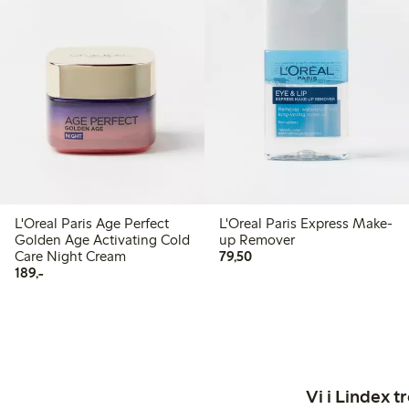
L'Oreal Paris Age Perfect
L'Oreal Paris Express Make-
Golden Age Activating Cold
up Remover
79,50 kr
Care Night Cream
79,50
189,00 kr
189,-
Vi i Lindex t