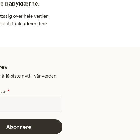
ige babyklærne.
ttsalg over hele verden
entet inkluderer flere
rev
å få siste nytt i vår verden.
sse
*
Abonnere