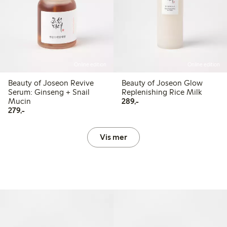
Online edition
Online edition
Beauty of Joseon Revive
Beauty of Joseon Glow
Serum: Ginseng + Snail
Replenishing Rice Milk
289,00 kr
Mucin
289,-
279,00 kr
279,-
Vis mer