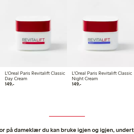
L'Oreal Paris Revitalift Classic
L'Oreal Paris Revitalift Classic
Day Cream
Night Cream
149,00 kr
149,00 kr
149,-
149,-
ror på dameklær du kan bruke igjen og igjen, undertø