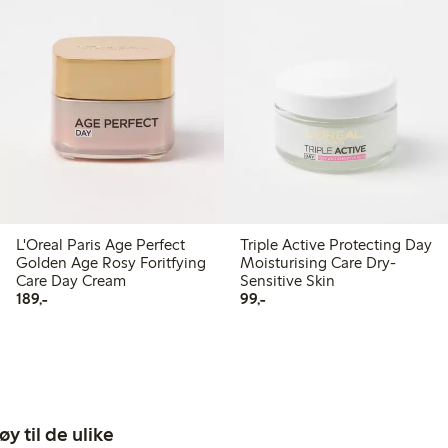
L'Oreal Paris Age Perfect
Triple Active Protecting Day
Golden Age Rosy Foritfying
Moisturising Care Dry-
Care Day Cream
Sensitive Skin
189,00 kr
99,00 kr
189,-
99,-
y til de ulike