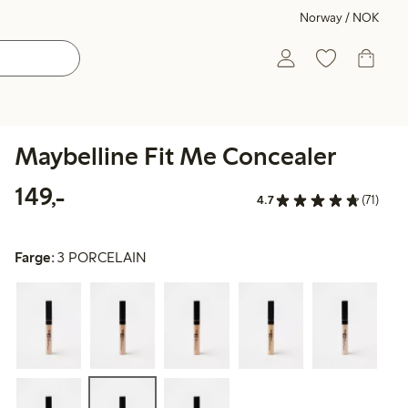
Norway / NOK
Maybelline Fit Me Concealer
149,00 kr
149,-
4.7
(71)
Farge:
3 PORCELAIN