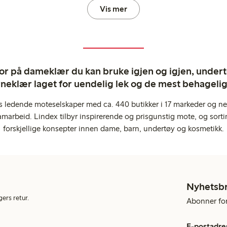
Vis mer
ror på dameklær du kan bruke igjen og igjen, undertø
rneklær laget for uendelig lek og de mest behagel
s ledende moteselskaper med ca. 440 butikker i 17 markeder og ne
marbeid. Lindex tilbyr inspirerende og prisgunstig mote, og sortim
forskjellige konsepter innen dame, barn, undertøy og kosmetikk.
Nyhetsb
gers retur.
Abonner for 
E-postadre