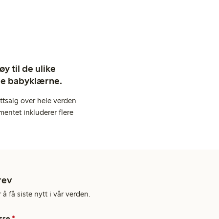
y til de ulike
ige babyklærne.
ttsalg over hele verden
entet inkluderer flere
rev
å få siste nytt i vår verden.
sse
*