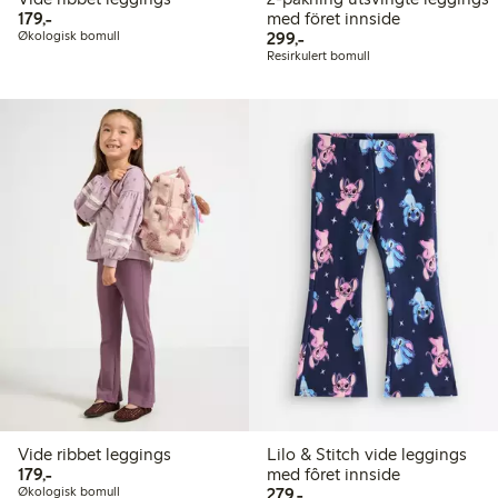
179,00 kr
179,-
med föret innside
299,00 kr
Økologisk bomull
299,-
Resirkulert bomull
Vide ribbet leggings
Lilo & Stitch vide leggings
179,00 kr
179,-
med fôret innside
279,00 kr
Økologisk bomull
279,-