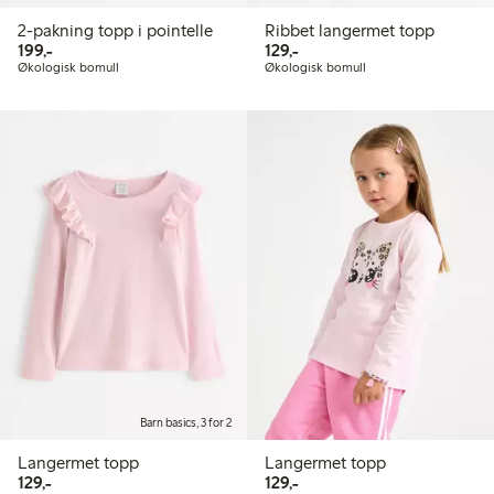
2-pakning topp i pointelle
Ribbet langermet topp
199,00 kr
129,00 kr
199,-
129,-
Økologisk bomull
Økologisk bomull
Barn basics, 3 for 2
Langermet topp
Langermet topp
129,00 kr
129,00 kr
129,-
129,-