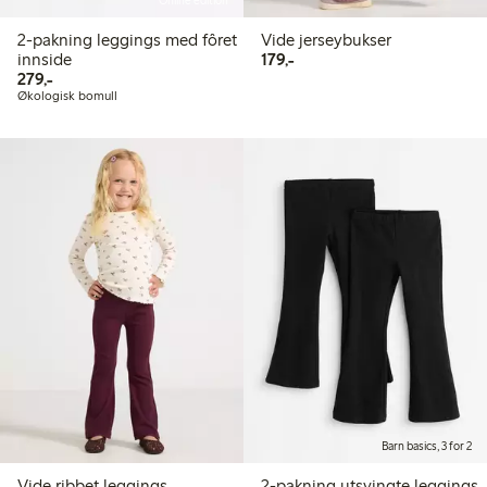
Online edition
2-pakning leggings med fôret
Vide jerseybukser
179,00 kr
innside
179,-
279,00 kr
279,-
Økologisk bomull
Barn basics, 3 for 2
Vide ribbet leggings
2-pakning utsvingte leggings