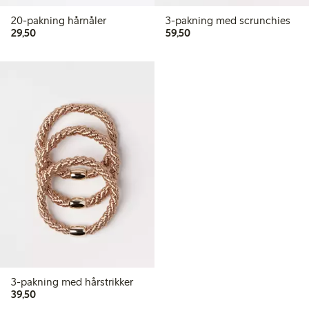
20-pakning hårnåler
3-pakning med scrunchies
29,50 kr
59,50 kr
29,50
59,50
3-pakning med hårstrikker
39,50 kr
39,50