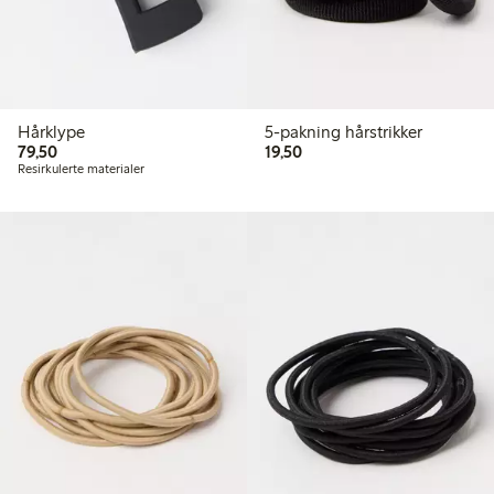
Hårklype
5-pakning hårstrikker
79,50 kr
19,50 kr
79,50
19,50
Resirkulerte materialer