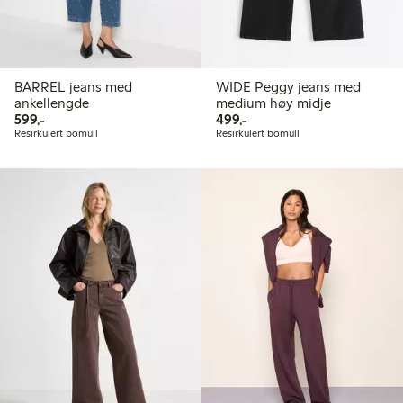
BARREL jeans med
WIDE Peggy jeans med
ankellengde
medium høy midje
599,00 kr
499,00 kr
599,-
499,-
Resirkulert bomull
Resirkulert bomull