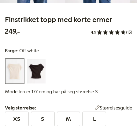
Finstrikket topp med korte ermer
249,00 kr
249,-
4.9
(15)
Farge:
Off white
Modellen er 177 cm og har på seg størrelse S
Velg størrelse:
Størrelsesguide
Velg størrelse:
XS
S
M
L