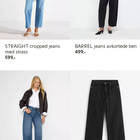
STRAIGHT cropped jeans
BARREL jeans avkortede ben
499,00 kr
med strass
499,-
599,00 kr
599,-