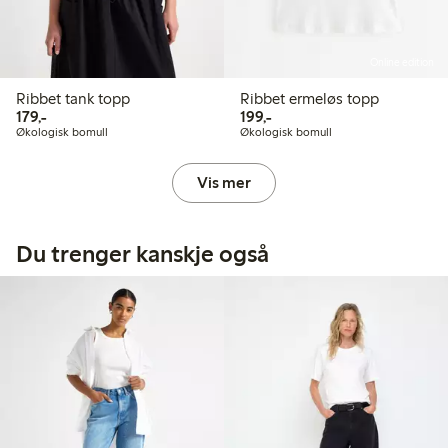
Online edition
Ribbet tank topp
Ribbet ermeløs topp
179,00 kr
199,00 kr
179,-
199,-
Økologisk bomull
Økologisk bomull
Vis mer
Du trenger kanskje også