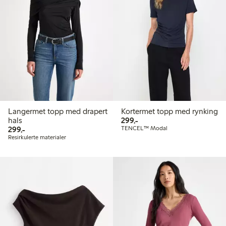
Langermet topp med drapert
Kortermet topp med rynking
299,00 kr
hals
299,-
299,00 kr
299,-
TENCEL™ Modal
Resirkulerte materialer