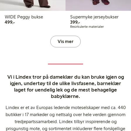
WIDE Peggy bukse
Supermyke jerseybukser
499,00 kr
399,00 kr
499,-
399,-
Resirkulerte materialer
Vis mer
Vi i Lindex tror på dameklær du kan bruke igjen og
igjen, undertøy til de ulike livsfasene, barneklær
laget for uendelig lek og de mest behagelige
babyklærne.
Lindex er et av Europas ledende moteselskaper med ca. 440
butikker i 17 markeder og nettsalg over hele verden gjennom
tredjepartssamarbeid. Lindex tilbyr inspirerende og
prisgunstig mote, og sortimentet inkluderer flere forskjellige