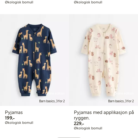
Økologisk bomull
Økologisk bomull
Online edition
Online edition
Barn basics, 3 for 2
Barn basics, 3 for 2
Pyjamas
Pyjamas med applikasjon på
199,00 kr
199,-
ryggen.
229,00 kr
Økologisk bomull
229,-
Økologisk bomull