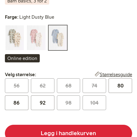
Barn basics, 3 for 2
Farge:
Light Dusty Blue
Online edition
Velg størrelse:
Størrelsesguide
Velg størrelse:
56
62
68
74
80
86
92
98
104
Legg i handlekurven