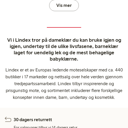
Vis mer
Vi i Lindex tror på dameklær du kan bruke igjen og
igjen, undertøy til de ulike livsfasene, barneklær
laget for uendelig lek og de mest behagelige
babyklærne.
Lindex er et av Europas ledende moteselskaper med ca. 440
butikker i 17 markeder og nettsalg over hele verden gjennom
tredjepartssamarbeid. Lindex tilbyr inspirerende og
prisgunstig mote, og sortimentet inkluderer flere forskjellige
konsepter innen dame, barn, undertøy og kosmetikk.
30 dagers returrett
For salgsvarer tilbyr vi 14 dagers retur.