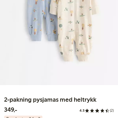
2-pakning pysjamas med heltrykk
349,00 kr
349,-
4.5
(2)