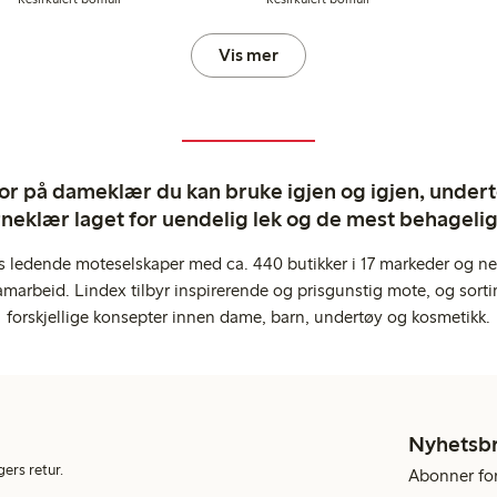
Vis mer
ror på dameklær du kan bruke igjen og igjen, undertø
rneklær laget for uendelig lek og de mest behagel
s ledende moteselskaper med ca. 440 butikker i 17 markeder og ne
marbeid. Lindex tilbyr inspirerende og prisgunstig mote, og sortim
forskjellige konsepter innen dame, barn, undertøy og kosmetikk.
Nyhetsb
gers retur.
Abonner for 