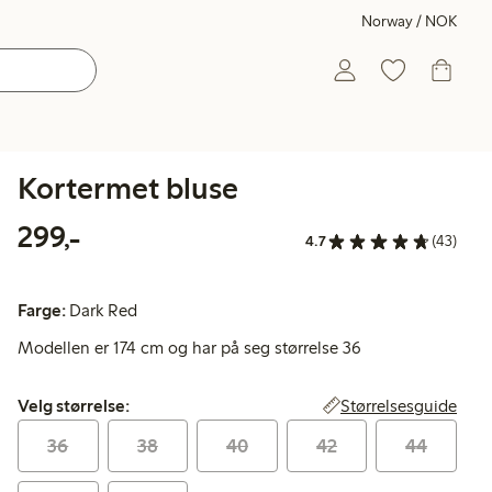
Norway / NOK
Kortermet bluse
299,00 kr
299,-
4.7
(43)
Farge:
Dark Red
Modellen er 174 cm og har på seg størrelse 36
Velg størrelse:
Størrelsesguide
Velg størrelse:
36
38
40
42
44