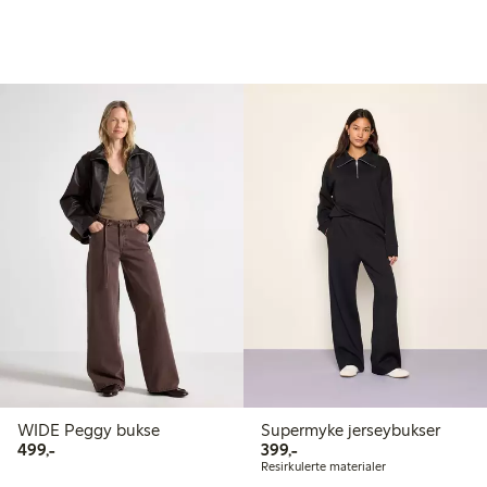
WIDE Peggy bukse
Supermyke jerseybukser
499,00 kr
399,00 kr
499,-
399,-
Resirkulerte materialer