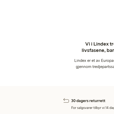
Vi i Lindex t
livsfasene, ba
Lindex er et av Europa
gjennom tredjepartssa
30 dagers returrett
For salgsvarer tilbyr vi 14 da