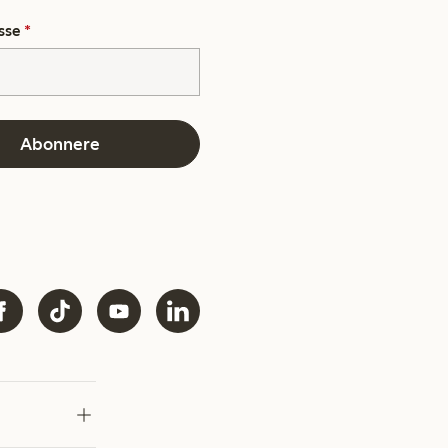
sse
*
Abonnere