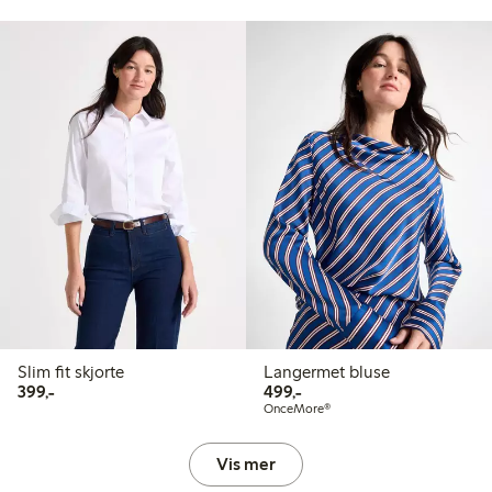
Slim fit skjorte
Langermet bluse
399,00 kr
499,00 kr
399,-
499,-
OnceMore®
Vis mer