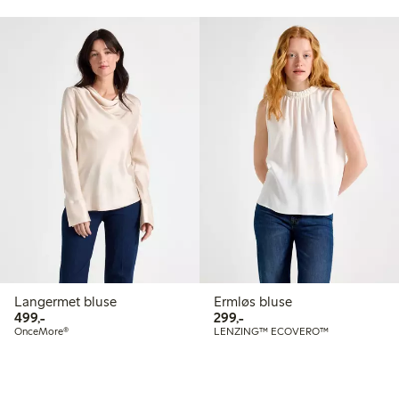
Langermet bluse
Ermløs bluse
499,00 kr
299,00 kr
499,-
299,-
OnceMore®
LENZING™ ECOVERO™