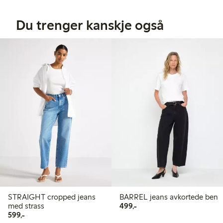
Du trenger kanskje også
STRAIGHT cropped jeans
BARREL jeans avkortede ben
499,00 kr
med strass
499,-
599,00 kr
599,-