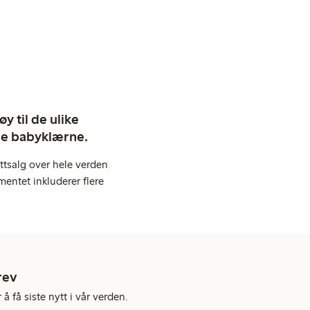
y til de ulike
ige babyklærne.
ttsalg over hele verden
entet inkluderer flere
rev
å få siste nytt i vår verden.