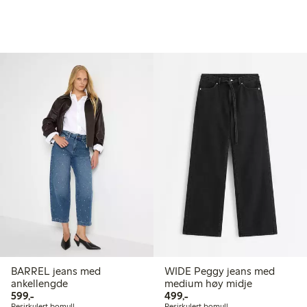
BARREL jeans med
WIDE Peggy jeans med
ankellengde
medium høy midje
599,00 kr
499,00 kr
599,-
499,-
Resirkulert bomull
Resirkulert bomull