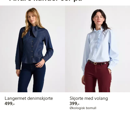
Langermet denimskjorte
Skjorte med volang
499,00 kr
399,00 kr
499,-
399,-
Økologisk bomull