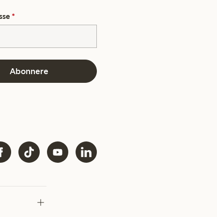
sse
*
Abonnere