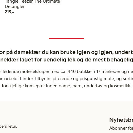
Tangle Teezer The Ultimate
Detangler
219,00 kr
219,-
ror på dameklær du kan bruke igjen og igjen, undertø
rneklær laget for uendelig lek og de mest behagel
s ledende moteselskaper med ca. 440 butikker i 17 markeder og ne
marbeid. Lindex tilbyr inspirerende og prisgunstig mote, og sortim
forskjellige konsepter innen dame, barn, undertøy og kosmetikk.
Nyhetsb
gers retur.
Abonner for 