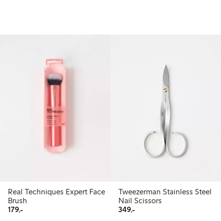
Real Techniques Expert Face
Tweezerman Stainless Steel
Brush
Nail Scissors
179,00 kr
349,00 kr
179,-
349,-