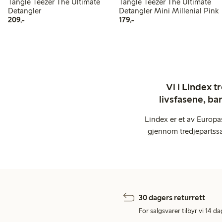
Tangle Teezer The Ultimate
Tangle Teezer The Ultimate
Detangler
Detangler Mini Millenial Pink
209,00 kr
179,00 kr
209,-
179,-
Vi i Lindex t
livsfasene, ba
Lindex er et av Europa
gjennom tredjepartssa
30 dagers returrett
For salgsvarer tilbyr vi 14 da