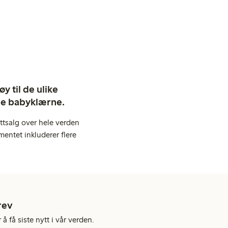
y til de ulike
ige babyklærne.
ttsalg over hele verden
entet inkluderer flere
rev
å få siste nytt i vår verden.