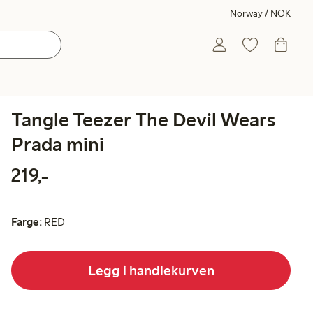
Norway / NOK
Tangle Teezer The Devil Wears
Prada mini
219,00 kr
219,-
Farge:
RED
Legg i handlekurven