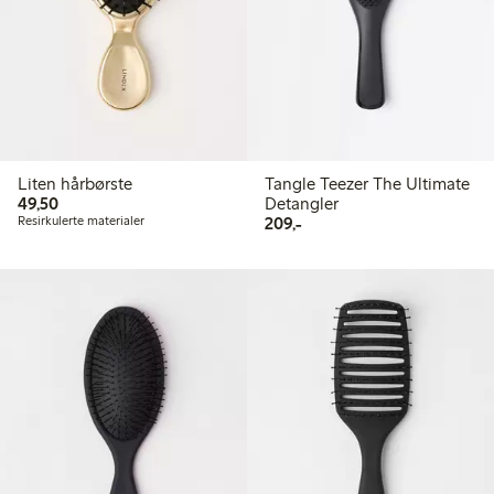
Liten hårbørste
Tangle Teezer The Ultimate
49,50 kr
49,50
Detangler
209,00 kr
Resirkulerte materialer
209,-