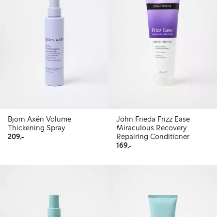
Björn Axén Volume
John Frieda Frizz Ease
Thickening Spray
Miraculous Recovery
209,00 kr
209,-
Repairing Conditioner
169,00 kr
169,-