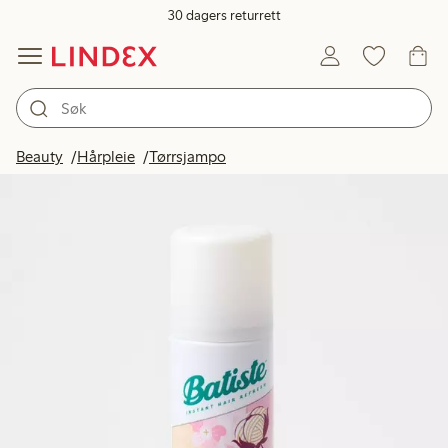
30 dagers returrett
Beauty
Hårpleie
Tørrsjampo