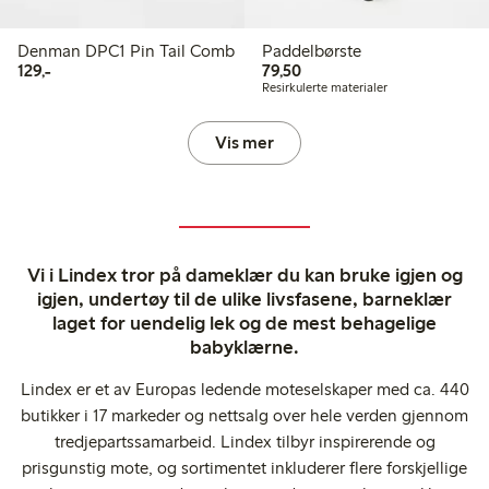
Denman DPC1 Pin Tail Comb
Paddelbørste
129,00 kr
79,50 kr
129,-
79,50
Resirkulerte materialer
Vis mer
Vi i Lindex tror på dameklær du kan bruke igjen og
igjen, undertøy til de ulike livsfasene, barneklær
laget for uendelig lek og de mest behagelige
babyklærne.
Lindex er et av Europas ledende moteselskaper med ca. 440
butikker i 17 markeder og nettsalg over hele verden gjennom
tredjepartssamarbeid. Lindex tilbyr inspirerende og
prisgunstig mote, og sortimentet inkluderer flere forskjellige