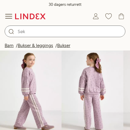
30 dagers returrett
Produkter på bildet
Barn
Bukser & leggings
Bukser