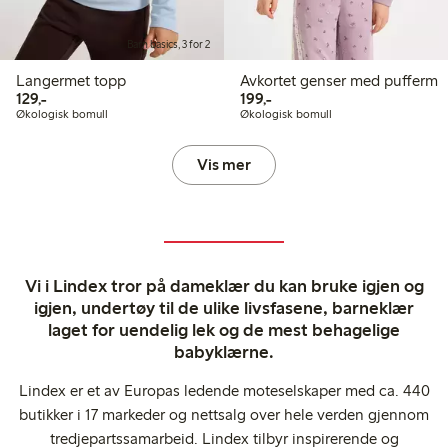
Barn basics, 3 for 2
Langermet topp
Avkortet genser med pufferm
129,00 kr
199,00 kr
129,-
199,-
Økologisk bomull
Økologisk bomull
Vis mer
Vi i Lindex tror på dameklær du kan bruke igjen og
igjen, undertøy til de ulike livsfasene, barneklær
laget for uendelig lek og de mest behagelige
babyklærne.
Lindex er et av Europas ledende moteselskaper med ca. 440
butikker i 17 markeder og nettsalg over hele verden gjennom
tredjepartssamarbeid. Lindex tilbyr inspirerende og