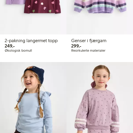
2-pakning langermet topp
Genser i fjærgarn
249,00 kr
299,00 kr
249,-
299,-
Økologisk bomull
Resirkulerte materialer