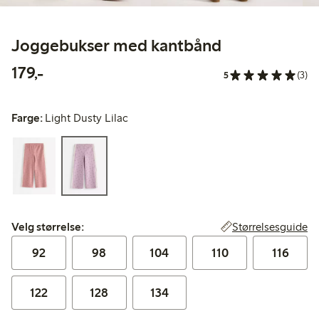
Joggebukser med kantbånd
179,00 kr
179,-
5
(3)
Farge:
Light Dusty Lilac
Velg størrelse:
Størrelsesguide
Velg størrelse:
92
98
104
110
116
122
128
134