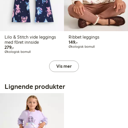
Lilo & Stitch vide leggings
Ribbet leggings
149,00 kr
med fôret innside
149,-
279,00 kr
279,-
Økologisk bomull
Økologisk bomull
Vis mer
Lignende produkter