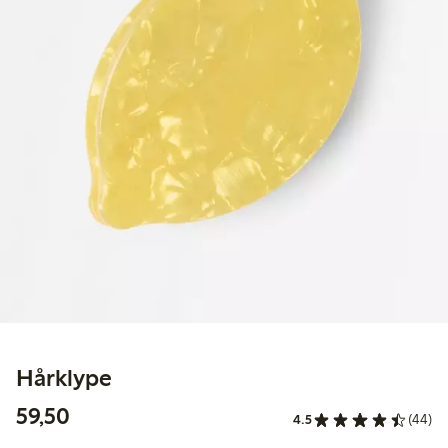
Hårklype
59,50 kr
59,50
4.5
(44)