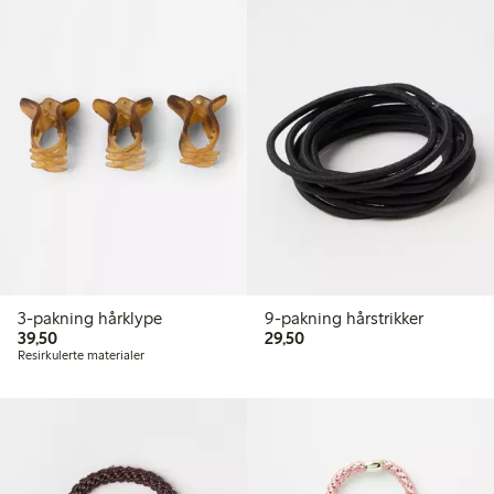
3-pakning hårklype
9-pakning hårstrikker
39,50 kr
29,50 kr
39,50
29,50
Resirkulerte materialer