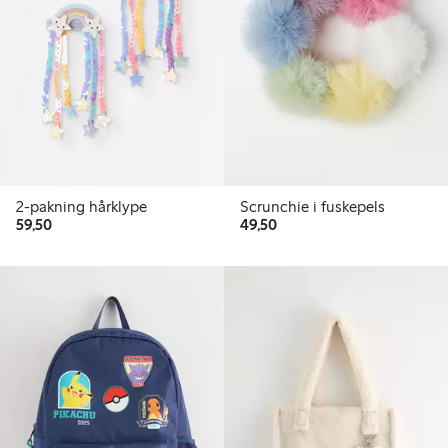
2-pakning hårklype
Scrunchie i fuskepels
59,50 kr
49,50 kr
59,50
49,50