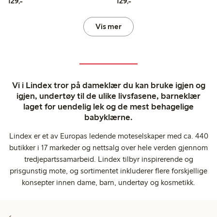
129,00 kr
129,00 kr
129,-
129,-
Vis mer
Vi i Lindex tror på dameklær du kan bruke igjen og
igjen, undertøy til de ulike livsfasene, barneklær
laget for uendelig lek og de mest behagelige
babyklærne.
Lindex er et av Europas ledende moteselskaper med ca. 440
butikker i 17 markeder og nettsalg over hele verden gjennom
tredjepartssamarbeid. Lindex tilbyr inspirerende og
prisgunstig mote, og sortimentet inkluderer flere forskjellige
konsepter innen dame, barn, undertøy og kosmetikk.