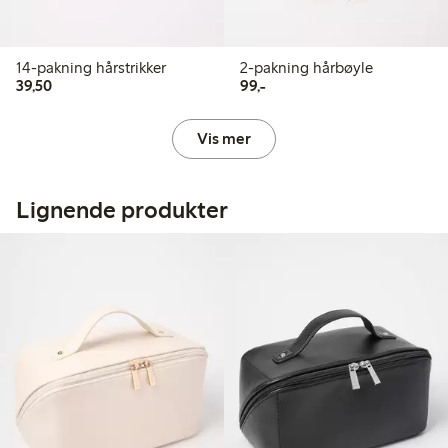
14-pakning hårstrikker
2-pakning hårbøyle
39,50 kr
99,00 kr
39,50
99,-
Vis mer
Lignende produkter