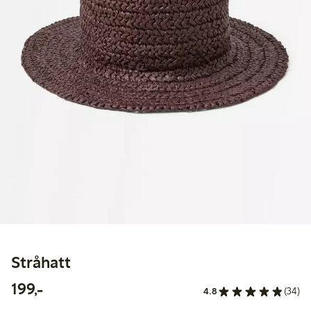
Stråhatt
199,00 kr
199,-
4.8
(34)