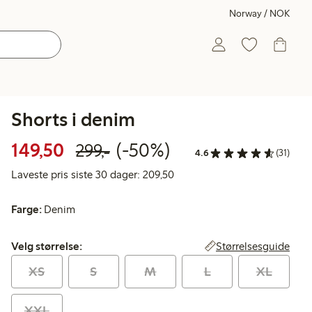
Norway / NOK
Shorts i denim
Rabattert pris: 149,50 kr
Vanlig pris: 299,00 kr
50% rabatt
149,50
(-50%)
299,-
4.6
(31)
Laveste pris siste 30 dager: 2
Laveste pris siste 30 dager: 209,50
Farge:
Denim
Velg størrelse:
Størrelsesguide
Velg størrelse:
XS
S
M
L
XL
XXL