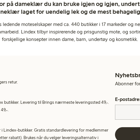
ror på dameklær du kan bruke igjen og igjen, undertø
rneklær laget for uendelig lek og de mest behagel
s ledende moteselskaper med ca. 440 butikker i 17 markeder og ne
marbeid. Lindex tilbyr inspirerende og prisgunstig mote, og sortim
forskjellige konsepter innen dame, barn, undertøy og kosmetikk.
Nyhetsb
gers retur.
Abonner for 
E-postadre
ex butikker. Levering til Brings nærmeste leveringssted 49,-.
49,-.
tur i Lindex-butikker. Gratis standardlevering for medlemmer
etter rabatt). Brukes når du velger leveringsalternativ i