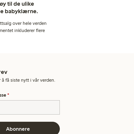
y til de ulike
ige babyklærne.
ttsalg over hele verden
entet inkluderer flere
rev
å få siste nytt i vår verden.
sse
*
Abonnere