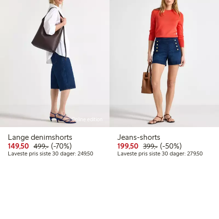
Online edition
Lange denimshorts
Jeans-shorts
Rabattert pris: 149,50 kr
Vanlig pris: 499,00 kr
70% rabatt
Rabattert pris: 199,50 k
Vanlig pris: 399,00
50% rabatt
149,50
(-70%)
199,50
(-50%)
499,-
399,-
Laveste pris siste 30 dager: 249,50 kr
Lavest
Laveste pris siste 30 dager: 249,50
Laveste pris siste 30 dager: 279,50