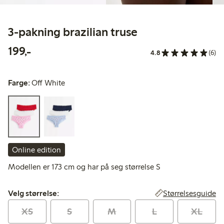
3-pakning brazilian truse
199,00 kr
199,-
4.8
(6)
Farge:
Off White
Online edition
Modellen er 173 cm og har på seg størrelse S
Velg størrelse:
Størrelsesguide
Velg størrelse:
XS
S
M
L
XL