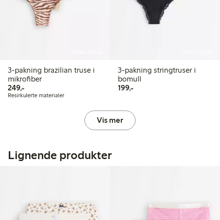
Online edition
Online edition
3-pakning brazilian truse i
3-pakning stringtruser i
mikrofiber
bomull
249,00 kr
199,00 kr
249,-
199,-
Resirkulerte materialer
Vis mer
Lignende produkter