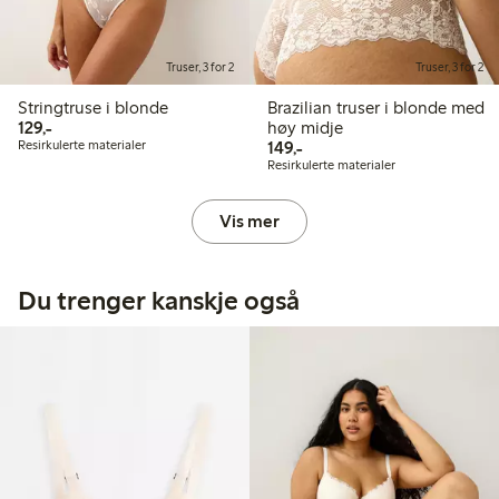
Truser, 3 for 2
Truser, 3 for 2
Stringtruse i blonde
Brazilian truser i blonde med
129,00 kr
129,-
høy midje
149,00 kr
Resirkulerte materialer
149,-
Resirkulerte materialer
Vis mer
Du trenger kanskje også