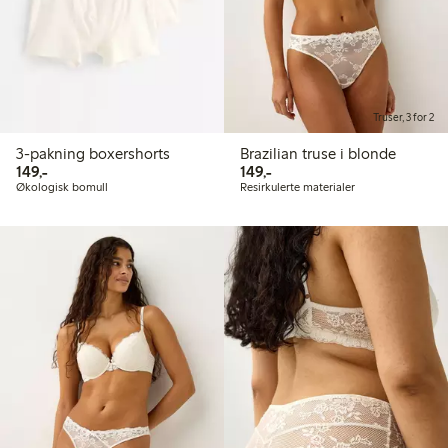
Truser, 3 for 2
3-pakning boxershorts
Brazilian truse i blonde
149,00 kr
149,00 kr
149,-
149,-
Økologisk bomull
Resirkulerte materialer