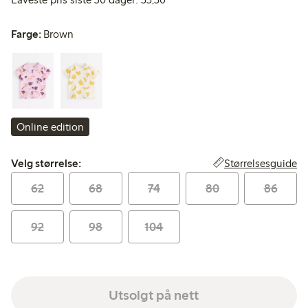
Farge:
Brown
Online edition
Velg størrelse:
Størrelsesguide
Velg størrelse:
62
68
74
80
86
92
98
104
Utsolgt på nett