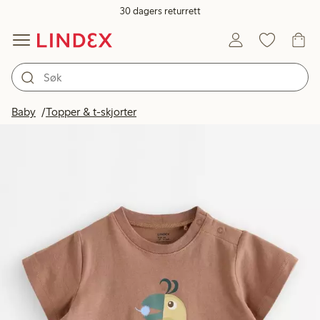
30 dagers returrett
Baby
Topper & t-skjorter