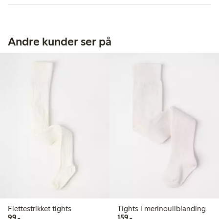
Andre kunder ser på
Flettestrikket tights
Tights i merinoullblanding
99,00 kr
159,00 kr
99,-
159,-