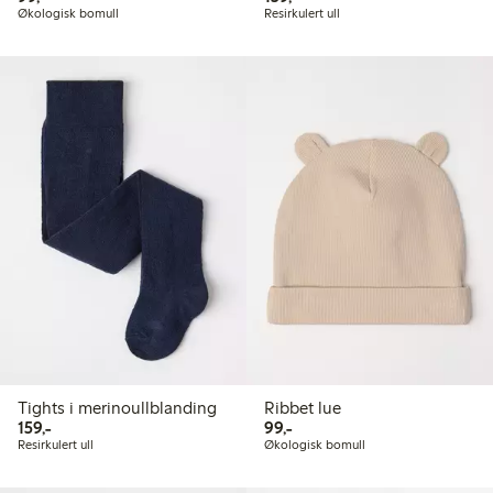
Økologisk bomull
Resirkulert ull
Tights i merinoullblanding
Ribbet lue
159,00 kr
99,00 kr
159,-
99,-
Resirkulert ull
Økologisk bomull