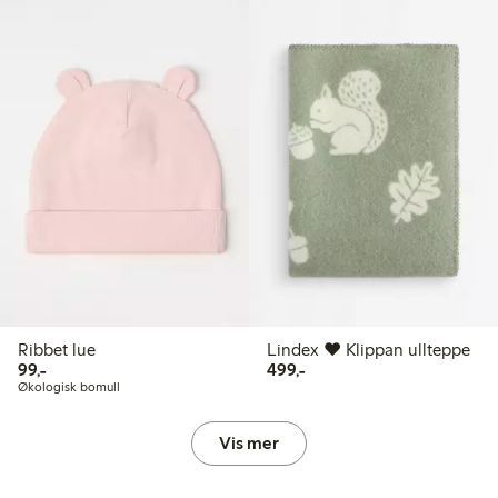
Ribbet lue
Lindex ♥ Klippan ullteppe
99,00 kr
499,00 kr
99,-
499,-
Økologisk bomull
Vis mer