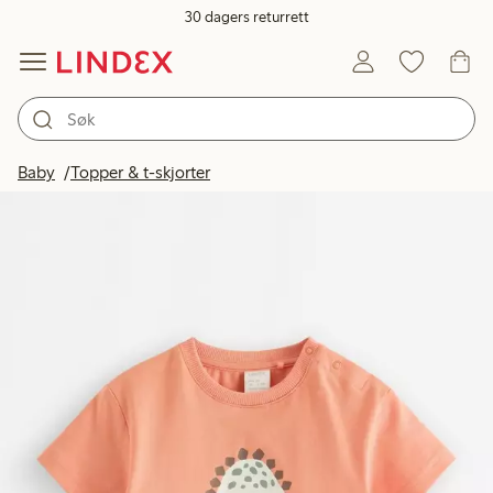
30 dagers returrett
Baby
Topper & t-skjorter