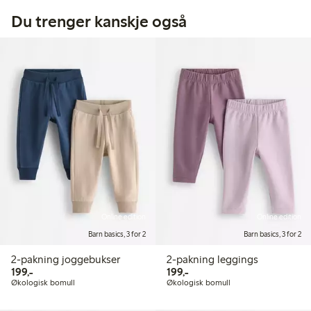
Du trenger kanskje også
Online edition
Online edition
Barn basics, 3 for 2
Barn basics, 3 for 2
2-pakning joggebukser
2-pakning leggings
199,00 kr
199,00 kr
199,-
199,-
Økologisk bomull
Økologisk bomull