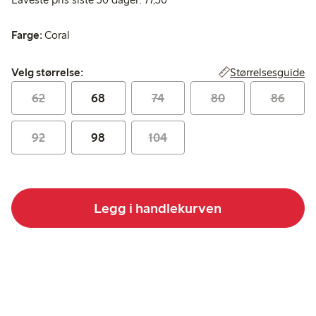
Farge:
Coral
Velg størrelse:
Størrelsesguide
Velg størrelse:
62
68
74
80
86
92
98
104
Legg i handlekurven