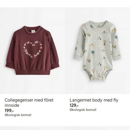
Online edition
Collegegenser med fôret
Langermet body med fly
129,00 kr
innside
129,-
199,00 kr
199,-
Økologisk bomull
Økologisk bomull