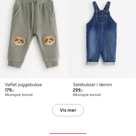
Vaflet joggebukse
Selebukser i denim
179,00 kr
299,00 kr
179,-
299,-
Økologisk bomull
Økologisk bomull
Vis mer