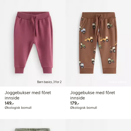
Barn basics, 3 for 2
Online edition
Joggebukser med fôret
Joggebukse med fôret
innside
innside
149,00 kr
179,00 kr
149,-
179,-
Økologisk bomull
Økologisk bomull