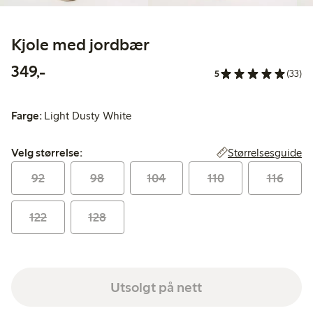
Kjole med jordbær
349,00 kr
349,-
5
(33)
Farge:
Light Dusty White
Velg størrelse:
Størrelsesguide
Velg størrelse:
92
98
104
110
116
122
128
Utsolgt på nett