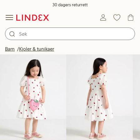
30 dagers returrett
Produkter på bildet
Barn
Kjoler & tunikaer