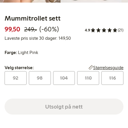
Mummitrollet sett
Rabattert pris: 99,50 kr
Vanlig pris: 249,00 kr
60% rabatt
99,50
(-60%)
249,-
4.9
(21)
Laveste pris siste 30 dager: 1
Laveste pris siste 30 dager: 149,50
Farge:
Light Pink
Velg størrelse:
Størrelsesguide
Velg størrelse:
92
98
104
110
116
Utsolgt på nett