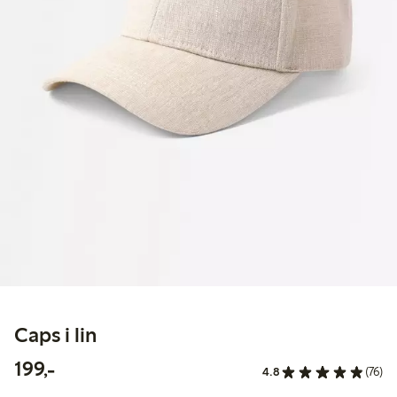
Caps i lin
199,00 kr
199,-
4.8
(76)