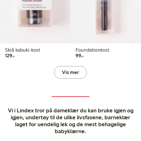
Skrå kabuki-kost
Foundationkost
129,00 kr
99,00 kr
129,-
99,-
Vis mer
Vi i Lindex tror på dameklær du kan bruke igjen og
igjen, undertøy til de ulike livsfasene, barneklær
laget for uendelig lek og de mest behagelige
babyklærne.