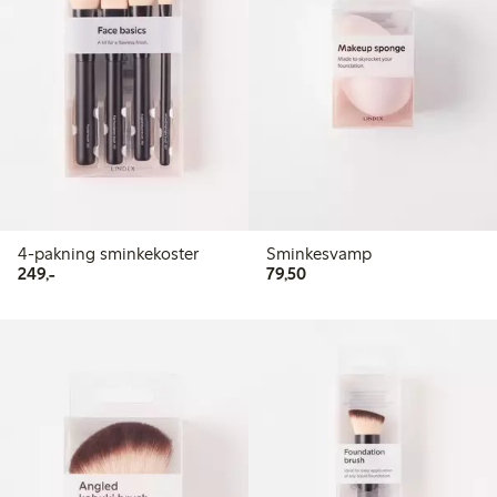
4-pakning sminkekoster
Sminkesvamp
249,00 kr
79,50 kr
249,-
79,50