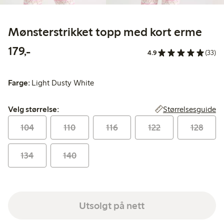
Mønsterstrikket topp med kort erme
179,00 kr
179,-
4.9
(33)
Farge:
Light Dusty White
Velg størrelse:
Størrelsesguide
Velg størrelse:
104
110
116
122
128
134
140
Utsolgt på nett